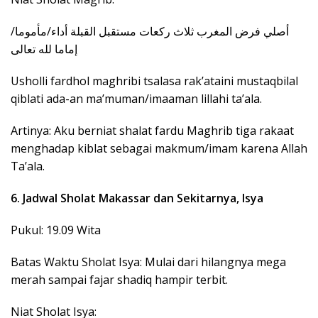
إماما لله تعالى
Usholli fardhol maghribi tsalasa rak’ataini mustaqbilal
qiblati ada-an ma’muman/imaaman lillahi ta’ala.
Artinya: Aku berniat shalat fardu Maghrib tiga rakaat
menghadap kiblat sebagai makmum/imam karena Allah
Ta’ala.
6. Jadwal Sholat Makassar dan Sekitarnya, Isya
Pukul: 19.09 Wita
Batas Waktu Sholat Isya: Mulai dari hilangnya mega
merah sampai fajar shadiq hampir terbit.
Niat Sholat Isya: