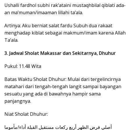
Ushalli fardhol subhi rak’ataini mustaqhbilal qiblati ada-
an ma’muman/imaaman lillahi ta’ala.
Artinya: Aku berniat salat fardu Subuh dua rakaat
menghadap kiblat sebagai makmum/imam karena Allah
Ta’ala.
3. Jadwal Sholat Makassar dan Sekitarnya, Dhuhur
Pukul: 11.48 Wita
Batas Waktu Sholat Dhuhur: Mulai dari tergelincirnya
matahari dari tengah-tengah langit sampai bayangan
sesuatu yang ada di bawahnya hampir sama
panjangnya.
Niat Sholat Dhuhur:
‎أصلي فرض الظهر أربع ركعات مستقبل القبلة أداء/مأموما