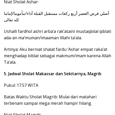
Niat Sholat Ashar:
لله تعالى
Ushalli fardhol ashri arba’a rak’ataini mustaqbilal qiblati
ada-an ma’muman/imaaman lillahi ta’ala.
Artinya: Aku berniat shalat fardu ‘Ashar empat raka’at
menghadap kiblat sebagai makmum/imam karena Allah
Ta’ala.
5. Jadwal Sholat Makassar dan Sekitarnya, Magrib
Pukul: 17.57 WITA
Batas Waktu Sholat Magrib: Mulai dari matahari
terbenam sampai mega merah hampir hilang.
Niat Sholat Magrib: