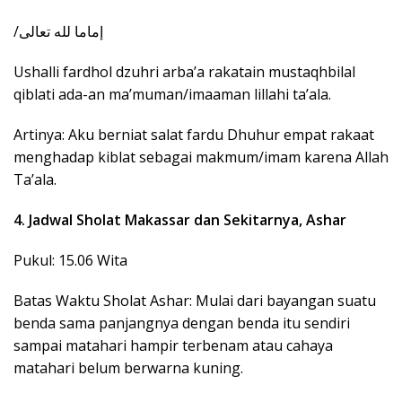
‎/إماما لله تعالى
Ushalli fardhol dzuhri arba’a rakatain mustaqhbilal
qiblati ada-an ma’muman/imaaman lillahi ta’ala.
Artinya: Aku berniat salat fardu Dhuhur empat rakaat
menghadap kiblat sebagai makmum/imam karena Allah
Ta’ala.
4. Jadwal Sholat Makassar dan Sekitarnya, Ashar
Pukul: 15.06 Wita
Batas Waktu Sholat Ashar: Mulai dari bayangan suatu
benda sama panjangnya dengan benda itu sendiri
sampai matahari hampir terbenam atau cahaya
matahari belum berwarna kuning.