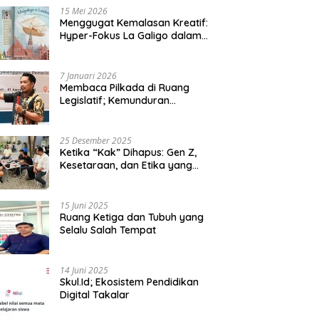
15 Mei 2026
Menggugat Kemalasan Kreatif:
Hyper-Fokus La Galigo dalam
Sastra Kontemporer
7 Januari 2026
Membaca Pilkada di Ruang
Legislatif; Kemunduran
Demokrasi Lokal dan Erosi
Kedaulatan
25 Desember 2025
Ketika “Kak” Dihapus: Gen Z,
Kesetaraan, dan Etika yang
Tersisa di Lembaga Mahasiswa
15 Juni 2025
Ruang Ketiga dan Tubuh yang
Selalu Salah Tempat
14 Juni 2025
Skul.Id; Ekosistem Pendidikan
Digital Takalar