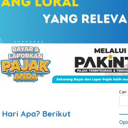
Cari
 Hari Apa? Berikut
Opi