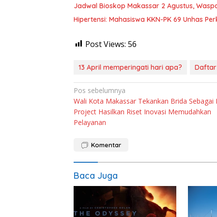
Jadwal Bioskop Makassar 2 Agustus, Waspa
Hipertensi: Mahasiswa KKN-PK 69 Unhas Per
Post Views:
56
13 April memperingati hari apa?
Daftar
Navigasi
Pos sebelumnya
Wali Kota Makassar Tekankan Brida Sebagai P
pos
Project Hasilkan Riset Inovasi Memudahkan
Pelayanan
Komentar
Baca Juga