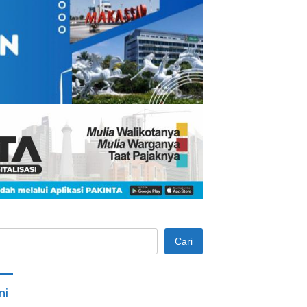
Cari
ni