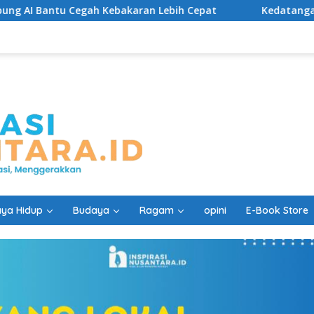
ah Kebakaran Lebih Cepat
Kedatangan Legiun Asing Ba
ya Hidup
Budaya
Ragam
opini
E-Book Store