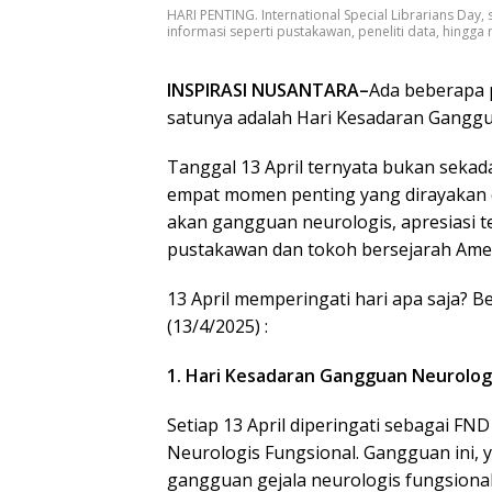
HARI PENTING. International Special Librarians Day
informasi seperti pustakawan, peneliti data, hingga 
INSPIRASI NUSANTARA–
Ada beberapa p
satunya adalah Hari Kesadaran Ganggu
Tanggal 13 April ternyata bukan sekadar
empat momen penting yang dirayakan d
akan gangguan neurologis, apresiasi
pustakawan dan tokoh bersejarah Amer
13 April memperingati hari apa saja? B
(13/4/2025) :
1. Hari Kesadaran Gangguan Neurologi
Setiap 13 April diperingati sebagai F
Neurologis Fungsional. Gangguan ini, y
gangguan gejala neurologis fungsional