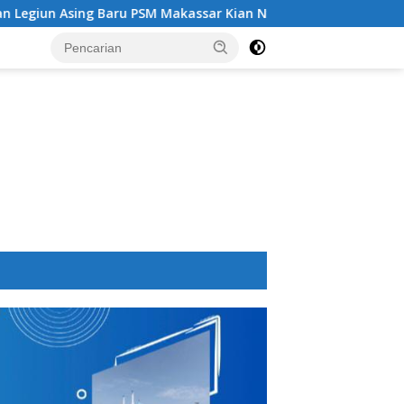
ru PSM Makassar Kian Nyata
Pencairan Bansos PKH Tah