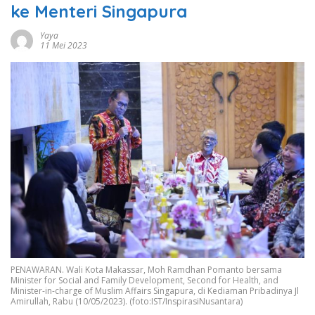
ke Menteri Singapura
Yaya
11 Mei 2023
PENAWARAN. Wali Kota Makassar, Moh Ramdhan Pomanto bersama
Minister for Social and Family Development, Second for Health, and
Minister-in-charge of Muslim Affairs Singapura, di Kediaman Pribadinya Jl
Amirullah, Rabu (10/05/2023). (foto:IST/InspirasiNusantara)