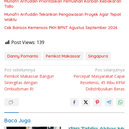
Munafri Arifuddin Prioritaskan Pemulihan Korban Kebakaran
Tallo
Munafri Arifuddin Tekankan Pengawasan Proyek Agar Tepat
Waktu
Cek Bansos Kemensos PKH BPNT Agustus September 2026
Post Views:
139
Danny Pomanto
Pemkot Makassar
Singapura
Navigasi
Pos sebelumnya
Pos selanjutnya
Pemkot Makassar Bangun
Percepat Masyarakat Capai
pos
Sinergitas dengan
Reseliensi, 45 Ribu KPM
Ombudsman RI
Didistribusikan Beras
Baca Juga