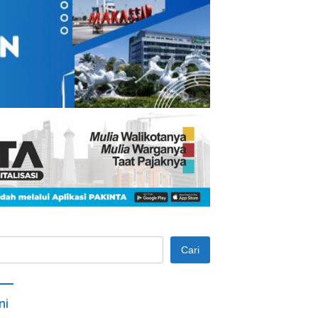
Cari
ni