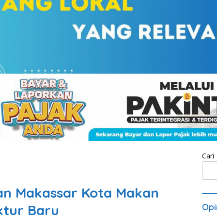
Cari
kan Makassar Kota Makan
ktur Baru
Opi