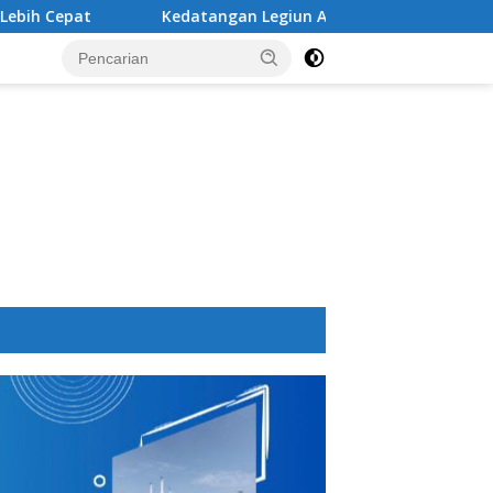
Kedatangan Legiun Asing Baru PSM Makassar Kian Nyata