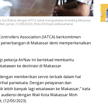
o berdiskusi dengan IATCA untuk menguatakan branding Mkaassar
lah, Jumat, (12/05/2023). (foto:IST/InspirasiNusantara)
 Controllers Association (IATCA) berkomitmen
n penerbangan di Makassar demi memperkenalkan
ngi pekerja AirNav ini bertekad membantu
satawan ke destinasi di Makassar.
dengan memberikan servis terbaik dalam hal
ihal pariwisata. Dengan pelayanan dan
rik lebih banyak lagi wisatawan ke Makassar,” kata
ai audiensi dengan Wali Kota Makassar Moh
, (12/05/2023).