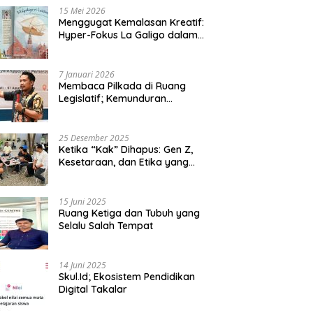
15 Mei 2026
Menggugat Kemalasan Kreatif:
Hyper-Fokus La Galigo dalam
Sastra Kontemporer
7 Januari 2026
Membaca Pilkada di Ruang
Legislatif; Kemunduran
Demokrasi Lokal dan Erosi
Kedaulatan
25 Desember 2025
Ketika “Kak” Dihapus: Gen Z,
Kesetaraan, dan Etika yang
Tersisa di Lembaga Mahasiswa
15 Juni 2025
Ruang Ketiga dan Tubuh yang
Selalu Salah Tempat
14 Juni 2025
Skul.Id; Ekosistem Pendidikan
Digital Takalar