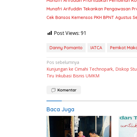
Munafri Arifuddin Prioritaskan Pemulihan K
Munafri Arifuddin Tekankan Pengawasan P
Cek Bansos Kemensos PKH BPNT Agustus S
Post Views:
91
Danny Pomanto
IATCA
Pemkot Mak
Navigasi
Pos sebelumnya
Kunjungan ke Cimahi Technopark, Diskop Stu
pos
Tiru Inkubasi Bisnis UMKM
Komentar
Baca Juga