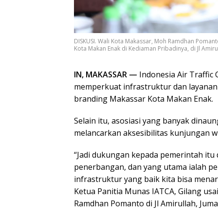
DISKUSI. Wali Kota Makassar, Moh Ramdhan Pomant
Kota Makan Enak di Kediaman Pribadinya, di Jl Amirul
IN, MAKASSAR —
Indonesia Air Traffic
memperkuat infrastruktur dan layana
branding Makassar Kota Makan Enak.
Selain itu, asosiasi yang banyak dinau
melancarkan aksesibilitas kunjungan wi
“Jadi dukungan kepada pemerintah itu 
penerbangan, dan yang utama ialah per
infrastruktur yang baik kita bisa mena
Ketua Panitia Munas IATCA, Gilang us
Ramdhan Pomanto di Jl Amirullah, Jumat