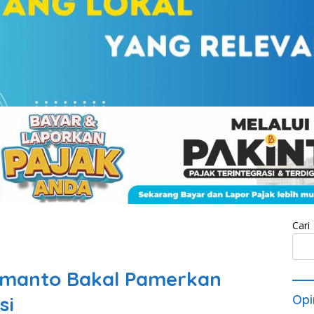
Cari
omanto Bakal Pamerkan
si
Opi