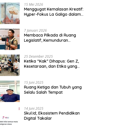
15 Mei 2026
Menggugat Kemalasan Kreatif:
Hyper-Fokus La Galigo dalam
Sastra Kontemporer
7 Januari 2026
Membaca Pilkada di Ruang
Legislatif; Kemunduran
Demokrasi Lokal dan Erosi
Kedaulatan
25 Desember 2025
Ketika “Kak” Dihapus: Gen Z,
Kesetaraan, dan Etika yang
Tersisa di Lembaga Mahasiswa
15 Juni 2025
Ruang Ketiga dan Tubuh yang
Selalu Salah Tempat
14 Juni 2025
Skul.Id; Ekosistem Pendidikan
Digital Takalar