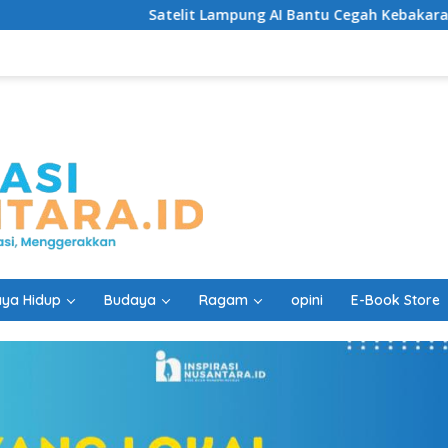
Satelit Lampung AI Bantu Cegah Kebakaran Lebih Cepat
ya Hidup
Budaya
Ragam
opini
E-Book Store