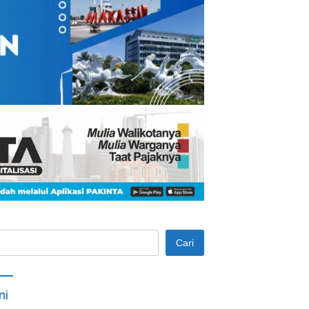
Cari
ni