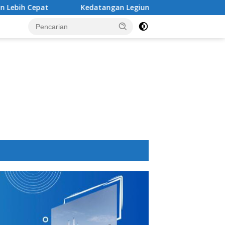
Kedatangan Legiun Asing Baru PSM Makassar Kian Nyata