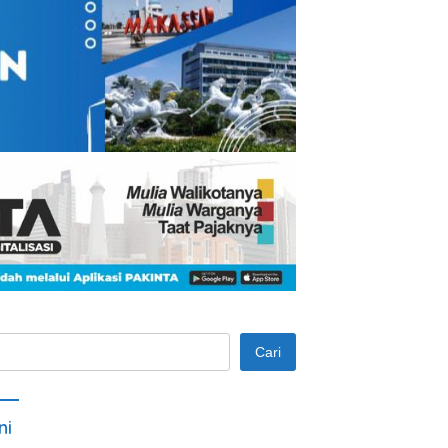
Cari
ni