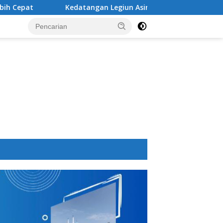
Kedatangan Legiun Asing Baru PSM Makassar Kian Nyata