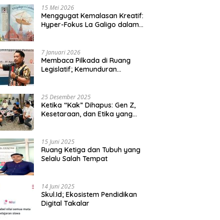
15 Mei 2026
Menggugat Kemalasan Kreatif:
Hyper-Fokus La Galigo dalam
Sastra Kontemporer
7 Januari 2026
Membaca Pilkada di Ruang
Legislatif; Kemunduran
Demokrasi Lokal dan Erosi
Kedaulatan
25 Desember 2025
Ketika “Kak” Dihapus: Gen Z,
Kesetaraan, dan Etika yang
Tersisa di Lembaga Mahasiswa
15 Juni 2025
Ruang Ketiga dan Tubuh yang
Selalu Salah Tempat
14 Juni 2025
Skul.Id; Ekosistem Pendidikan
Digital Takalar