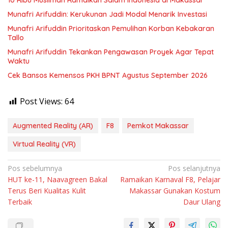
10 Ribu Muslimah Ramaikan Salam Indonesia di Makassar
Munafri Arifuddin: Kerukunan Jadi Modal Menarik Investasi
Munafri Arifuddin Prioritaskan Pemulihan Korban Kebakaran
Tallo
Munafri Arifuddin Tekankan Pengawasan Proyek Agar Tepat
Waktu
Cek Bansos Kemensos PKH BPNT Agustus September 2026
Post Views:
64
Augmented Reality (AR)
F8
Pemkot Makassar
Virtual Reality (VR)
Navigasi
Pos sebelumnya
Pos selanjutnya
HUT ke-11, Naavagreen Bakal
Ramaikan Karnaval F8, Pelajar
pos
Terus Beri Kualitas Kulit
Makassar Gunakan Kostum
Terbaik
Daur Ulang