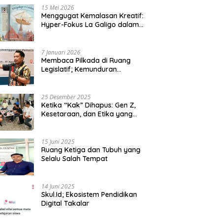
15 Mei 2026
Menggugat Kemalasan Kreatif:
Hyper-Fokus La Galigo dalam
Sastra Kontemporer
7 Januari 2026
Membaca Pilkada di Ruang
Legislatif; Kemunduran
Demokrasi Lokal dan Erosi
Kedaulatan
25 Desember 2025
Ketika “Kak” Dihapus: Gen Z,
Kesetaraan, dan Etika yang
Tersisa di Lembaga Mahasiswa
15 Juni 2025
Ruang Ketiga dan Tubuh yang
Selalu Salah Tempat
14 Juni 2025
Skul.Id; Ekosistem Pendidikan
Digital Takalar