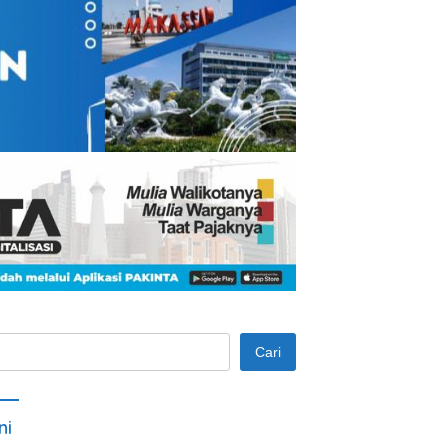
Cari
ni