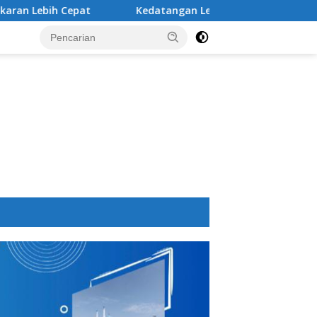
epat
Kedatangan Legiun Asing Baru PSM Makassar Kia