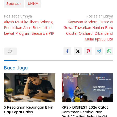
Sponsor
UMKM
Navigasi
Pos sebelumnya
Pos selanjutnya
Aliyah Mustika Ilham Sokong
Kawasan Modern Estate di
pos
Pendidikan Anak Berkualitas
Gowa Tawarkan Hunian Baru
Lewat Program Beasiswa PIP
Cluster Orshard, Dibanderol
Mulai Rp950 Juta
Baca Juga
5 Kesalahan Keuangan Bikin
KKS x DIGIFEST 2026 Catat
Gaji Cepat Habis
Komitmen Pembiayaan
Rp18,27 Miliar, Bukti UMKM