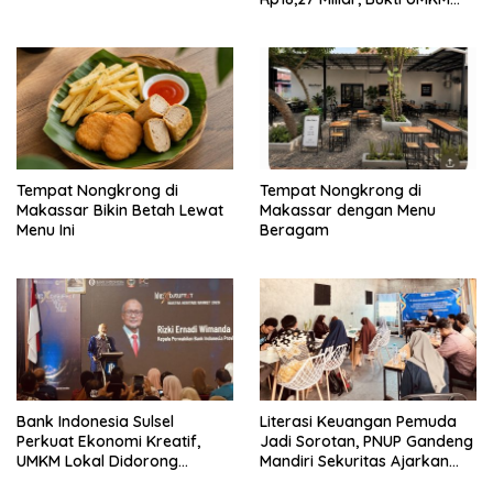
Sulsel Kian Siap Naik Kelas
Tempat Nongkrong di
Tempat Nongkrong di
Makassar Bikin Betah Lewat
Makassar dengan Menu
Menu Ini
Beragam
Bank Indonesia Sulsel
Literasi Keuangan Pemuda
Perkuat Ekonomi Kreatif,
Jadi Sorotan, PNUP Gandeng
UMKM Lokal Didorong
Mandiri Sekuritas Ajarkan
Tembus Pasar Lebih Luas
Investasi Berbasis