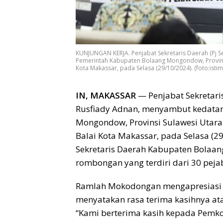
KUNJUNGAN KERJA. Penjabat Sekretaris Daerah (Pj 
Pemerintah Kabupaten Bolaang Mongondow, Provinsi 
Kota Makassar, pada Selasa (29/10/2024). (foto:isti
IN, MAKASSAR
— Penjabat Sekretari
Rusfiady Adnan, menyambut kedata
Mongondow, Provinsi Sulawesi Utara
Balai Kota Makassar, pada Selasa (29
Sekretaris Daerah Kabupaten Bola
rombongan yang terdiri dari 30 peja
Ramlah Mokodongan mengapresiasi 
menyatakan rasa terima kasihnya at
“Kami berterima kasih kepada Pemk