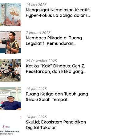
15 Mei 2026
Menggugat Kemalasan Kreatif:
Hyper-Fokus La Galigo dalam
Sastra Kontemporer
7 Januari 2026
Membaca Pilkada di Ruang
Legislatif; Kemunduran
Demokrasi Lokal dan Erosi
Kedaulatan
25 Desember 2025
Ketika “Kak” Dihapus: Gen Z,
Kesetaraan, dan Etika yang
Tersisa di Lembaga Mahasiswa
15 Juni 2025
Ruang Ketiga dan Tubuh yang
Selalu Salah Tempat
14 Juni 2025
Skul.Id; Ekosistem Pendidikan
Digital Takalar