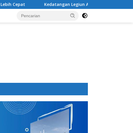
Kedatangan Legiun Asing Baru PSM Makassar Kian Nyata