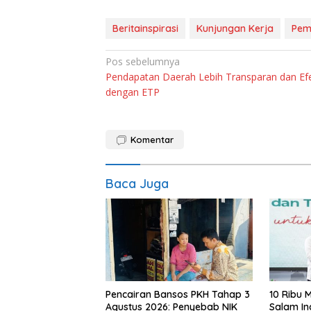
Beritainspirasi
Kunjungan Kerja
Pem
Navigasi
Pos sebelumnya
Pendapatan Daerah Lebih Transparan dan Efe
pos
dengan ETP
Komentar
Baca Juga
Pencairan Bansos PKH Tahap 3
10 Ribu 
Agustus 2026: Penyebab NIK
Salam In