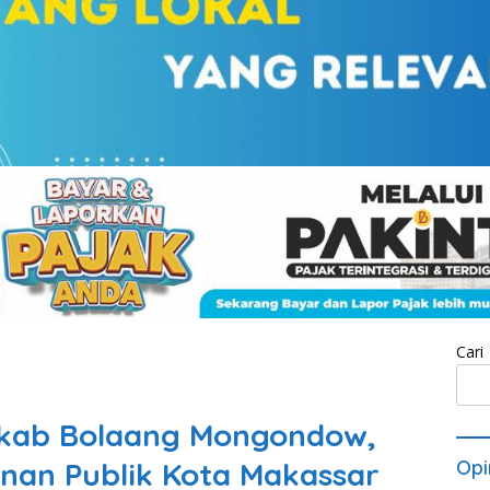
Cari
mkab Bolaang Mongondow,
anan Publik Kota Makassar
Opi