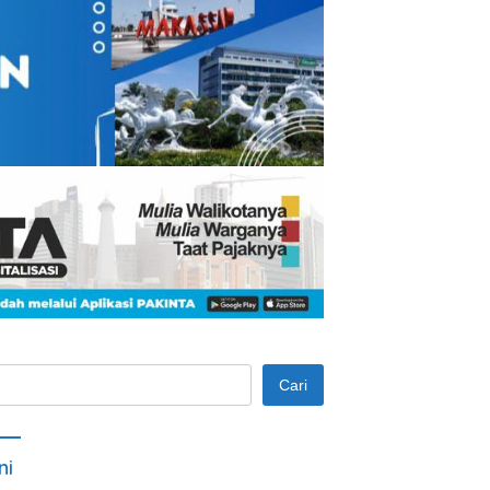
Cari
ni