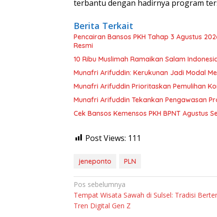
terbantu dengan hadirnya program ter
Berita Terkait
Pencairan Bansos PKH Tahap 3 Agustus 202
Resmi
10 Ribu Muslimah Ramaikan Salam Indonesi
Munafri Arifuddin: Kerukunan Jadi Modal Men
Munafri Arifuddin Prioritaskan Pemulihan K
Munafri Arifuddin Tekankan Pengawasan P
Cek Bansos Kemensos PKH BPNT Agustus S
Post Views:
111
jeneponto
PLN
Navigasi
Pos sebelumnya
Tempat Wisata Sawah di Sulsel: Tradisi Bert
pos
Tren Digital Gen Z