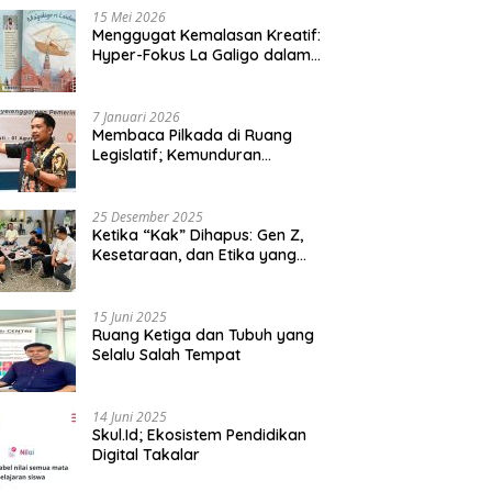
15 Mei 2026
Menggugat Kemalasan Kreatif:
Hyper-Fokus La Galigo dalam
Sastra Kontemporer
7 Januari 2026
Membaca Pilkada di Ruang
Legislatif; Kemunduran
Demokrasi Lokal dan Erosi
Kedaulatan
25 Desember 2025
Ketika “Kak” Dihapus: Gen Z,
Kesetaraan, dan Etika yang
Tersisa di Lembaga Mahasiswa
15 Juni 2025
Ruang Ketiga dan Tubuh yang
Selalu Salah Tempat
14 Juni 2025
Skul.Id; Ekosistem Pendidikan
Digital Takalar