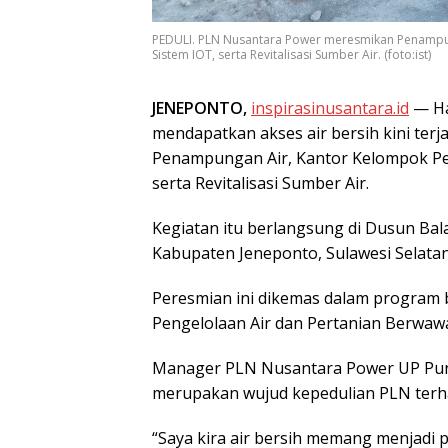
PEDULI. PLN Nusantara Power meresmikan Penampung
Sistem IOT, serta Revitalisasi Sumber Air. (foto:ist)
JENEPONTO,
inspirasinusantara.id
— Ha
mendapatkan akses air bersih kini ter
Penampungan Air, Kantor Kelompok Peng
serta Revitalisasi Sumber Air.
Kegiatan itu berlangsung di Dusun Ba
Kabupaten Jeneponto, Sulawesi Selatan (
Peresmian ini dikemas dalam program 
Pengelolaan Air dan Pertanian Berwaw
Manager PLN Nusantara Power UP Puna
merupakan wujud kepedulian PLN terh
“Saya kira air bersih memang menjadi p