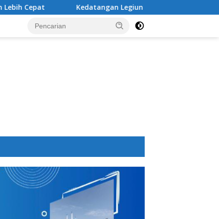
Kedatangan Legiun Asing Baru PSM Makassar Kian Nyata