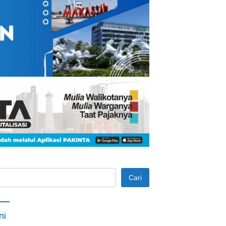
Cari
ni