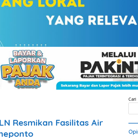
Cari
LN Resmikan Fasilitas Air
eneponto
Opi