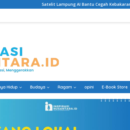
Satelit Lampung AI Bantu Cegah Kebakaran Lebih Cepat
ya Hidup
Budaya
Ragam
opini
E-Book Store