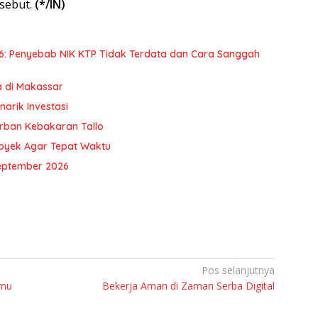
sebut.
(*/IN)
6: Penyebab NIK KTP Tidak Terdata dan Cara Sanggah
a di Makassar
arik Investasi
orban Kebakaran Tallo
royek Agar Tepat Waktu
eptember 2026
Pos selanjutnya
emu
Bekerja Aman di Zaman Serba Digital