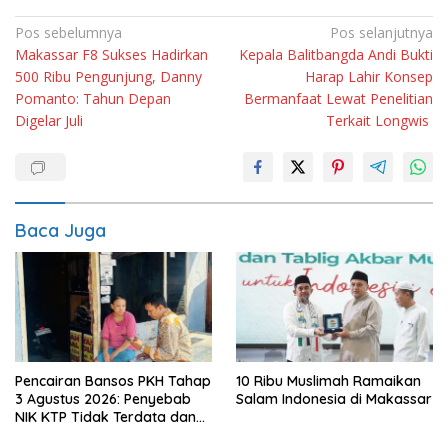
Navigasi
Pos sebelumnya
Pos selanjutnya
Makassar F8 Sukses Hadirkan
Kepala Balitbangda Andi Bukti
pos
500 Ribu Pengunjung, Danny
Harap Lahir Konsep
Pomanto: Tahun Depan
Bermanfaat Lewat Penelitian
Digelar Juli
Terkait Longwis
Baca Juga
Pencairan Bansos PKH Tahap
10 Ribu Muslimah Ramaikan
3 Agustus 2026: Penyebab
Salam Indonesia di Makassar
NIK KTP Tidak Terdata dan
Cara Sanggah Resmi