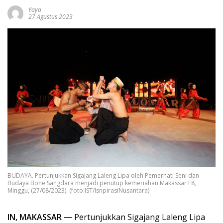
Yaya
27 Agustus 2023
BUDAYA. Pertunjukkan Sigajang Laleng Lipa oleh Pemerhati Seni dan
Budaya Bone Sangdara menjadi penutup kemeriahan Makassar F8,
Minggu, (27/08/2023). (foto:IST/IsnpirasiNusantara)
IN, MAKASSAR —
Pertunjukkan Sigajang Laleng Lipa