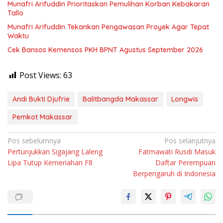
Munafri Arifuddin Prioritaskan Pemulihan Korban Kebakaran
Tallo
Munafri Arifuddin Tekankan Pengawasan Proyek Agar Tepat
Waktu
Cek Bansos Kemensos PKH BPNT Agustus September 2026
Post Views:
63
Andi Bukti Djufrie
Balitbangda Makassar
Longwis
Pemkot Makassar
Navigasi
Pos sebelumnya
Pos selanjutnya
Pertunjukkan Sigajang Laleng
Fatmawati Rusdi Masuk
pos
Lipa Tutup Kemeriahan F8
Daftar Perempuan
Berpengaruh di Indonesia