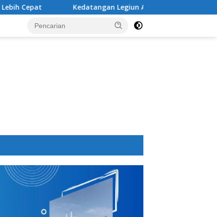
Kedatangan Legiun Asing Baru PSM Makassar Kian Nyata