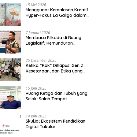
15 Mei 2026
Menggugat Kemalasan Kreatif:
Hyper-Fokus La Galigo dalam
Sastra Kontemporer
7 Januari 2026
Membaca Pilkada di Ruang
Legislatif; Kemunduran
Demokrasi Lokal dan Erosi
Kedaulatan
25 Desember 2025
Ketika “Kak” Dihapus: Gen Z,
Kesetaraan, dan Etika yang
Tersisa di Lembaga Mahasiswa
15 Juni 2025
Ruang Ketiga dan Tubuh yang
Selalu Salah Tempat
14 Juni 2025
Skul.Id; Ekosistem Pendidikan
Digital Takalar