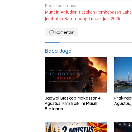
Navigasi
Pos sebelumnya
Munafri Arifuddin Pastikan Pembebasan Laha
pos
Jembatan Barombong Tuntas Juni 2026
Komentar
Baca Juga
Jadwal Bioskop Makassar 4
Prakiraan
Agustus: Film Epik Ini Masih
Agustus,
Bertahan