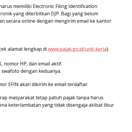
rus memiliki Electronic Filing Identification
tronik yang diterbitkan DJP. Bagi yang belum
kan secara online dengan mengirim email ke kantor
(cek alamat lengkap di
www.pajak.go.id/unit-kerja
).
K, nomor HP, dan email aktif.
n swafoto dengan keduanya.
or EFIN akan dikirim ke email terdaftar.
arap masyarakat tetap patuh pajak tanpa harus
ena keterlambatan yang tidak disengaja akibat libur