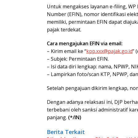
Untuk mengakses layanan e-filing, WP ha
Number (EFIN), nomor identifikasi elek
memiliki, permintaan EFIN dapat diaju
pajak terdekat.
Cara mengajukan EFIN via email:
– Kirim email ke “
kpp.xxx@pajak.go.id
” 
– Subjek: Permintaan EFIN.
– Isi data diri lengkap: nama, NPWP, NI
– Lampirkan foto/scan KTP, NPWP, da
Setelah pengajuan dikirim lengkap, nom
Dengan adanya relaksasi ini, DJP berh
terbebani oleh sanksi administratif kar
panjang.
(*/IN)
Berita Terkait