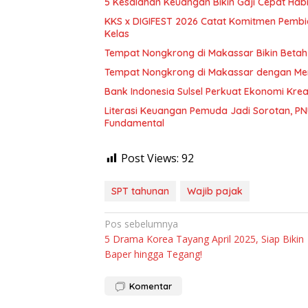
5 Kesalahan Keuangan Bikin Gaji Cepat Hab
KKS x DIGIFEST 2026 Catat Komitmen Pembiay
Kelas
Tempat Nongkrong di Makassar Bikin Betah 
Tempat Nongkrong di Makassar dengan M
Bank Indonesia Sulsel Perkuat Ekonomi Kre
Literasi Keuangan Pemuda Jadi Sorotan, PN
Fundamental
Post Views:
92
SPT tahunan
Wajib pajak
Navigasi
Pos sebelumnya
5 Drama Korea Tayang April 2025, Siap Bikin
pos
Baper hingga Tegang!
Komentar