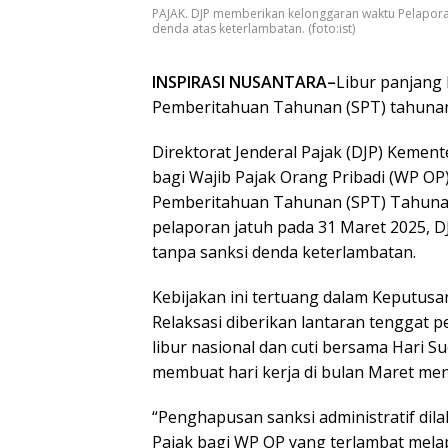
PAJAK. DJP memberikan kelonggaran waktu Pelapor
denda atas keterlambatan. (foto:ist)
INSPIRASI NUSANTARA–
Libur panjang 
Pemberitahuan Tahunan (SPT) tahunan 
Direktorat Jenderal Pajak (DJP) Keme
bagi Wajib Pajak Orang Pribadi (WP O
Pemberitahuan Tahunan (SPT) Tahunan
pelaporan jatuh pada 31 Maret 2025, D
tanpa sanksi denda keterlambatan.
Kebijakan ini tertuang dalam Keputusa
Relaksasi diberikan lantaran tenggat 
libur nasional dan cuti bersama Hari Su
membuat hari kerja di bulan Maret menja
“Penghapusan sanksi administratif dil
Pajak bagi WP OP yang terlambat mela