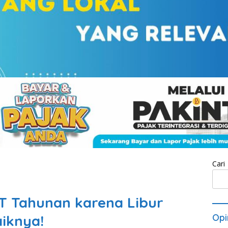
Cari
T Tahunan karena Libur
aiknya!
Opi