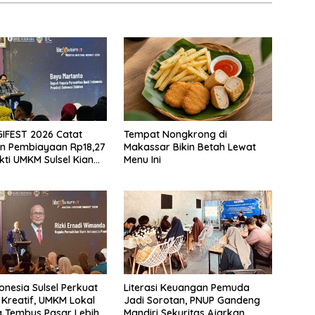
GIFEST 2026 Catat
Tempat Nongkrong di
n Pembiayaan Rp18,27
Makassar Bikin Betah Lewat
ukti UMKM Sulsel Kian
Menu Ini
k Kelas
onesia Sulsel Perkuat
Literasi Keuangan Pemuda
Kreatif, UMKM Lokal
Jadi Sorotan, PNUP Gandeng
 Tembus Pasar Lebih
Mandiri Sekuritas Ajarkan