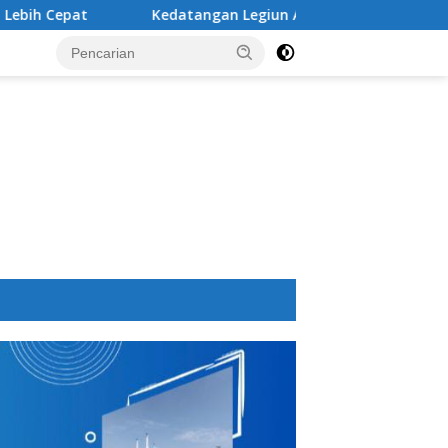
Kedatangan Legiun Asing Baru PSM Makassar Kian Nyata