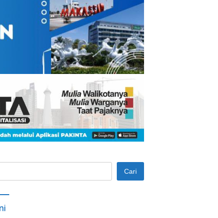
Cari
ni