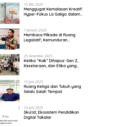
15 Mei 2026
Menggugat Kemalasan Kreatif:
Hyper-Fokus La Galigo dalam
Sastra Kontemporer
7 Januari 2026
Membaca Pilkada di Ruang
Legislatif; Kemunduran
Demokrasi Lokal dan Erosi
Kedaulatan
25 Desember 2025
Ketika “Kak” Dihapus: Gen Z,
Kesetaraan, dan Etika yang
Tersisa di Lembaga Mahasiswa
15 Juni 2025
Ruang Ketiga dan Tubuh yang
Selalu Salah Tempat
14 Juni 2025
Skul.Id; Ekosistem Pendidikan
Digital Takalar