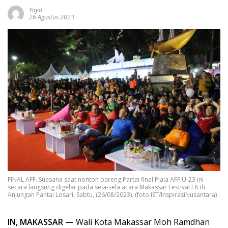
Yaya
26 Agustus 2023
FINAL AFF. Suasana saat nonton bareng Partai final Piala AFF U-23 ini
secara langsung digelar pada sela-sela acara Makassar Festival F8 di
Anjungan Pantai Losari, Sabtu, (26/08/2023). (foto:IST/InspirasiNusantara)
IN, MAKASSAR —
Wali Kota Makassar Moh Ramdhan