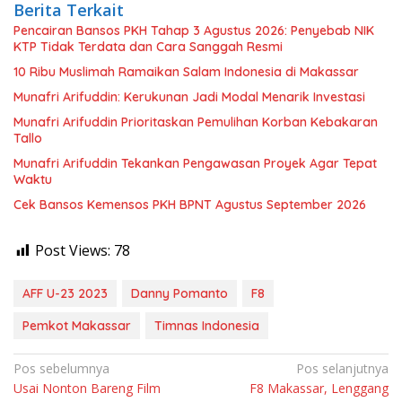
Berita Terkait
Pencairan Bansos PKH Tahap 3 Agustus 2026: Penyebab NIK
KTP Tidak Terdata dan Cara Sanggah Resmi
10 Ribu Muslimah Ramaikan Salam Indonesia di Makassar
Munafri Arifuddin: Kerukunan Jadi Modal Menarik Investasi
Munafri Arifuddin Prioritaskan Pemulihan Korban Kebakaran
Tallo
Munafri Arifuddin Tekankan Pengawasan Proyek Agar Tepat
Waktu
Cek Bansos Kemensos PKH BPNT Agustus September 2026
Post Views:
78
AFF U-23 2023
Danny Pomanto
F8
Pemkot Makassar
Timnas Indonesia
Navigasi
Pos sebelumnya
Pos selanjutnya
Usai Nonton Bareng Film
F8 Makassar, Lenggang
pos