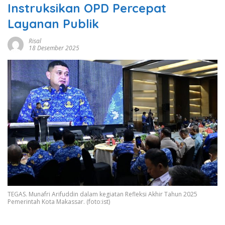
Instruksikan OPD Percepat
Layanan Publik
Risal
18 Desember 2025
TEGAS. Munafri Arifuddin dalam kegiatan Refleksi Akhir Tahun 2025
Pemerintah Kota Makassar. (foto:ist)