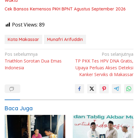
Waktu
Cek Bansos Kemensos PKH BPNT Agustus September 2026
Post Views:
89
Kota Makassar
Munafri Arifuddin
Navigasi
Pos sebelumnya
Pos selanjutnya
Triathlon Sorotan Dua Emas
TP PKK Tes HPV DNA Gratis,
pos
Indonesia
Upaya Perluas Akses Deteksi
Kanker Serviks di Makassar
Baca Juga