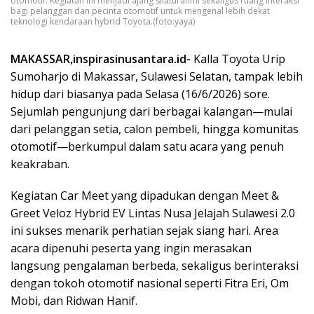
otomotif. Kegiatan ini menjadi ajang silaturahmi sekaligus ruang interaksi
bagi pelanggan dan pecinta otomotif untuk mengenal lebih dekat
teknologi kendaraan hybrid Toyota.(foto:yaya)
MAKASSAR,inspirasinusantara.id-
Kalla Toyota Urip
Sumoharjo di Makassar, Sulawesi Selatan, tampak lebih
hidup dari biasanya pada Selasa (16/6/2026) sore.
Sejumlah pengunjung dari berbagai kalangan—mulai
dari pelanggan setia, calon pembeli, hingga komunitas
otomotif—berkumpul dalam satu acara yang penuh
keakraban.
Kegiatan Car Meet yang dipadukan dengan Meet &
Greet Veloz Hybrid EV Lintas Nusa Jelajah Sulawesi 2.0
ini sukses menarik perhatian sejak siang hari. Area
acara dipenuhi peserta yang ingin merasakan
langsung pengalaman berbeda, sekaligus berinteraksi
dengan tokoh otomotif nasional seperti Fitra Eri, Om
Mobi, dan Ridwan Hanif.