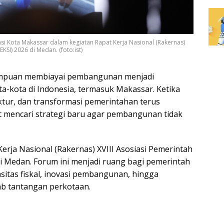
i Kota Makassar dalam kegiatan Rapat Kerja Nasional (Rakernas)
KSI) 2026 di Medan. (foto:ist)
puan membiayai pembangunan menjadi
a-kota di Indonesia, termasuk Makassar. Ketika
ktur, dan transformasi pemerintahan terus
t mencari strategi baru agar pembangunan tidak
rja Nasional (Rakernas) XVIII Asosiasi Pemerintah
di Medan. Forum ini menjadi ruang bagi pemerintah
tas fiskal, inovasi pembangunan, hingga
ab tantangan perkotaan.