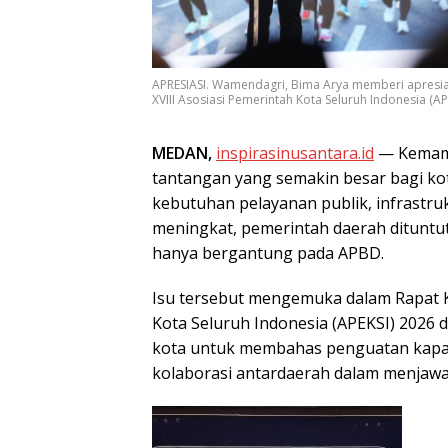
APRESIASI. Wamendagri, Bima Arya memberi apresias
XVIII Asosiasi Pemerintah Kota Seluruh Indonesia (APE
MEDAN,
inspirasinusantara.id
— Kemam
tantangan yang semakin besar bagi kot
kebutuhan pelayanan publik, infrastru
meningkat, pemerintah daerah dituntu
hanya bergantung pada APBD.
Isu tersebut mengemuka dalam Rapat Ke
Kota Seluruh Indonesia (APEKSI) 2026 
kota untuk membahas penguatan kapasi
kolaborasi antardaerah dalam menjaw