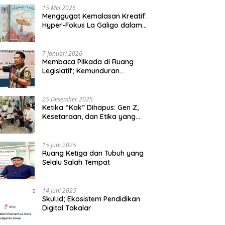
15 Mei 2026
Menggugat Kemalasan Kreatif:
Hyper-Fokus La Galigo dalam
Sastra Kontemporer
7 Januari 2026
Membaca Pilkada di Ruang
Legislatif; Kemunduran
Demokrasi Lokal dan Erosi
Kedaulatan
25 Desember 2025
Ketika “Kak” Dihapus: Gen Z,
Kesetaraan, dan Etika yang
Tersisa di Lembaga Mahasiswa
15 Juni 2025
Ruang Ketiga dan Tubuh yang
Selalu Salah Tempat
14 Juni 2025
Skul.Id; Ekosistem Pendidikan
Digital Takalar