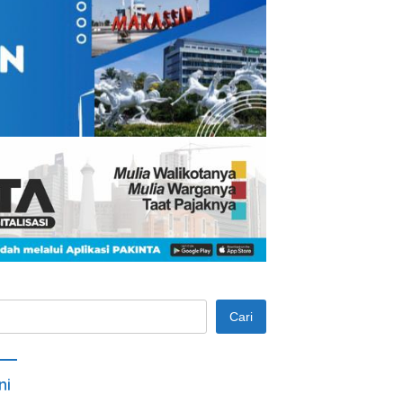
Cari
ni