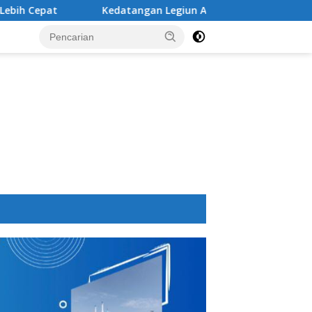
Kedatangan Legiun Asing Baru PSM Makassar Kian Nyata