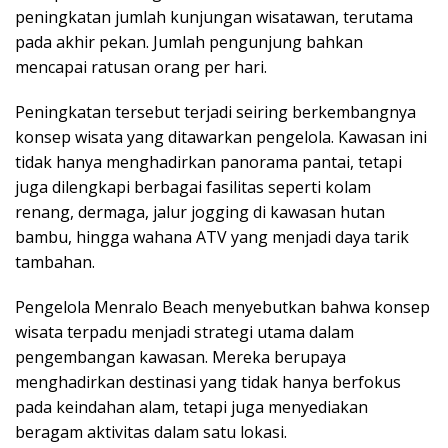
peningkatan jumlah kunjungan wisatawan, terutama
pada akhir pekan. Jumlah pengunjung bahkan
mencapai ratusan orang per hari.
Peningkatan tersebut terjadi seiring berkembangnya
konsep wisata yang ditawarkan pengelola. Kawasan ini
tidak hanya menghadirkan panorama pantai, tetapi
juga dilengkapi berbagai fasilitas seperti kolam
renang, dermaga, jalur jogging di kawasan hutan
bambu, hingga wahana ATV yang menjadi daya tarik
tambahan.
Pengelola Menralo Beach menyebutkan bahwa konsep
wisata terpadu menjadi strategi utama dalam
pengembangan kawasan. Mereka berupaya
menghadirkan destinasi yang tidak hanya berfokus
pada keindahan alam, tetapi juga menyediakan
beragam aktivitas dalam satu lokasi.