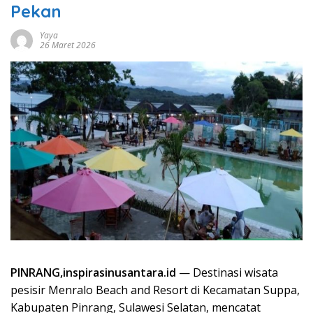
Pekan
Yaya
26 Maret 2026
PINRANG,inspirasinusantara.id
— Destinasi wisata
pesisir
Menralo Beach and Resort
di Kecamatan Suppa,
Kabupaten Pinrang, Sulawesi Selatan, mencatat