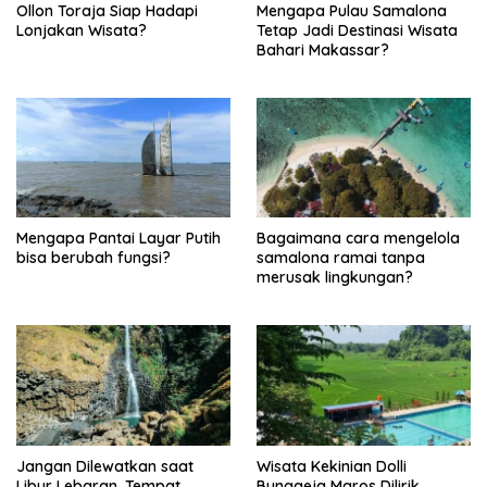
Ollon Toraja Siap Hadapi
Mengapa Pulau Samalona
Lonjakan Wisata?
Tetap Jadi Destinasi Wisata
Bahari Makassar?
Mengapa Pantai Layar Putih
Bagaimana cara mengelola
bisa berubah fungsi?
samalona ramai tanpa
merusak lingkungan?
Jangan Dilewatkan saat
Wisata Kekinian Dolli
Libur Lebaran, Tempat
Bungaeja Maros Dilirik