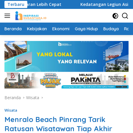
Langsung
ebakaran Lebih Cepat
Terbaru
Kedatangan Legiun Asing Baru P
ke
konten
Beranda
Kebijakan
Ekonomi
Gaya Hidup
Budaya
Rag
Beranda
Wisata
Wisata
Menralo Beach Pinrang Tarik
Ratusan Wisatawan Tiap Akhir