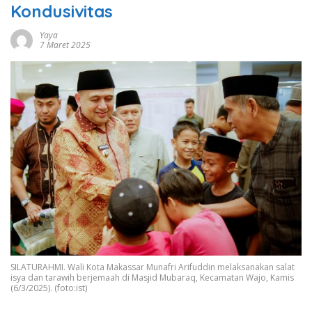
Kondusivitas
Yaya
7 Maret 2025
SILATURAHMI. Wali Kota Makassar Munafri Arifuddin melaksanakan salat
isya dan tarawih berjemaah di Masjid Mubaraq, Kecamatan Wajo, Kamis
(6/3/2025). (foto:ist)