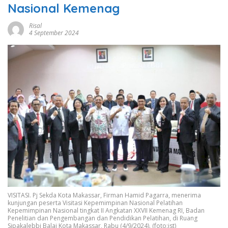
Nasional Kemenag
Risal
4 September 2024
VISITASI. Pj Sekda Kota Makassar, Firman Hamid Pagarra, menerima
kunjungan peserta Visitasi Kepemimpinan Nasional Pelatihan
Kepemimpinan Nasional tingkat II Angkatan XXVII Kemenag RI, Badan
Penelitian dan Pengembangan dan Pendidikan Pelatihan, di Ruang
Sipakalebbi Balai Kota Makassar, Rabu (4/9/2024). (foto:ist)