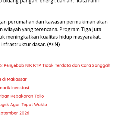
bidang pangan, energi, dan air,” kata Fahri
an perumahan dan kawasan permukiman akan
 wilayah yang terencana. Program Tiga Juta
k meningkatkan kualitas hidup masyarakat,
infrastruktur dasar.
(*/IN)
6: Penyebab NIK KTP Tidak Terdata dan Cara Sanggah
a di Makassar
arik Investasi
orban Kebakaran Tallo
royek Agar Tepat Waktu
eptember 2026