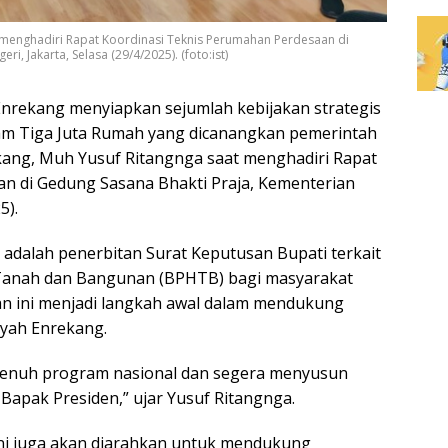
t menghadiri Rapat Koordinasi Teknis Perumahan Perdesaan di
, Jakarta, Selasa (29/4/2025). (foto:ist)
rekang menyiapkan sejumlah kebijakan strategis
m Tiga Juta Rumah yang dicanangkan pemerintah
ekang, Muh Yusuf Ritangnga saat menghadiri Rapat
n di Gedung Sasana Bhakti Praja, Kementerian
5).
l adalah penerbitan Surat Keputusan Bupati terkait
Tanah dan Bangunan (BPHTB) bagi masyarakat
an ini menjadi langkah awal dalam mendukung
ayah Enrekang.
penuh program nasional dan segera menyusun
apak Presiden,” ujar Yusuf Ritangnga.
ni juga akan diarahkan untuk mendukung