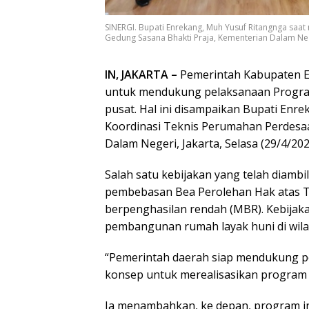
SINERGI. Bupati Enrekang, Muh Yusuf Ritangnga saa
Gedung Sasana Bhakti Praja, Kementerian Dalam Negeri
IN, JAKARTA –
Pemerintah Kabupaten En
untuk mendukung pelaksanaan Progra
pusat. Hal ini disampaikan Bupati Enr
Koordinasi Teknis Perumahan Perdesaa
Dalam Negeri, Jakarta, Selasa (29/4/202
Salah satu kebijakan yang telah diambi
pembebasan Bea Perolehan Hak atas 
berpenghasilan rendah (MBR). Kebijak
pembangunan rumah layak huni di wil
“Pemerintah daerah siap mendukung 
konsep untuk merealisasikan program B
Ia menambahkan, ke depan, program i