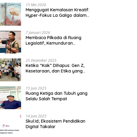
15 Mei 2026
Menggugat Kemalasan Kreatif:
Hyper-Fokus La Galigo dalam
Sastra Kontemporer
7 Januari 2026
Membaca Pilkada di Ruang
Legislatif; Kemunduran
Demokrasi Lokal dan Erosi
Kedaulatan
25 Desember 2025
Ketika “Kak” Dihapus: Gen Z,
Kesetaraan, dan Etika yang
Tersisa di Lembaga Mahasiswa
15 Juni 2025
Ruang Ketiga dan Tubuh yang
Selalu Salah Tempat
14 Juni 2025
Skul.Id; Ekosistem Pendidikan
Digital Takalar