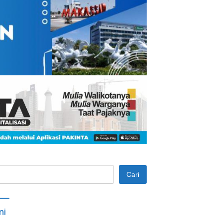
Cari
ni