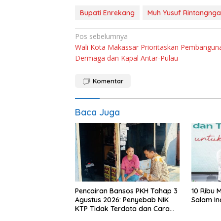
Bupati Enrekang
Muh Yusuf Rintangnga
Navigasi
Pos sebelumnya
Wali Kota Makassar Prioritaskan Pembangun
pos
Dermaga dan Kapal Antar-Pulau
Komentar
Baca Juga
Pencairan Bansos PKH Tahap 3
10 Ribu 
Agustus 2026: Penyebab NIK
Salam In
KTP Tidak Terdata dan Cara
Sanggah Resmi