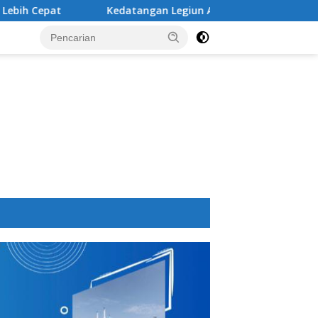
Kedatangan Legiun Asing Baru PSM Makassar Kian Nyata