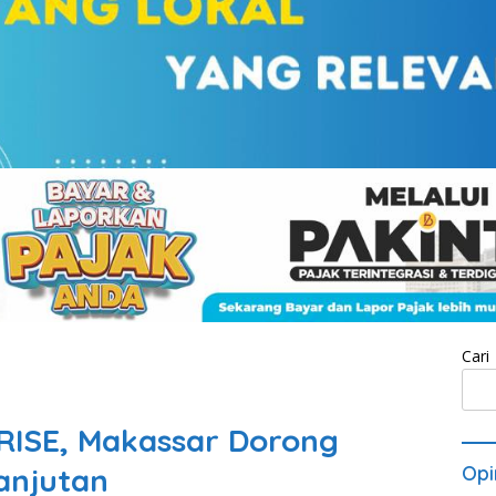
Cari
 RISE, Makassar Dorong
anjutan
Opi