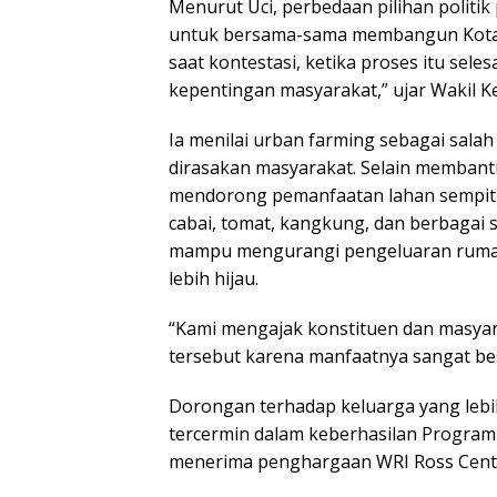
Menurut Uci, perbedaan pilihan politik
untuk bersama-sama membangun Kota Ma
saat kontestasi, ketika proses itu sel
kepentingan masyarakat,” ujar Wakil K
Ia menilai urban farming sebagai sala
dirasakan masyarakat. Selain membant
mendorong pemanfaatan lahan sempit 
cabai, tomat, kangkung, dan berbagai
mampu mengurangi pengeluaran rumah
lebih hijau.
“Kami mengajak konstituen dan masya
tersebut karena manfaatnya sangat bes
Dorongan terhadap keluarga yang lebih
tercermin dalam keberhasilan Progra
menerima penghargaan WRI Ross Center