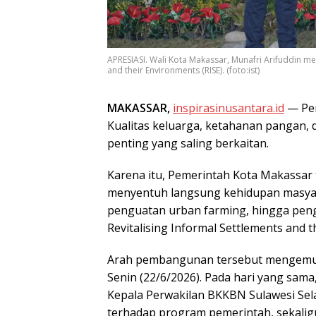
APRESIASI. Wali Kota Makassar, Munafri Arifuddin m
and their Environments (RISE). (foto:ist)
MAKASSAR,
inspirasinusantara.id
— Pem
Kualitas keluarga, ketahanan pangan,
penting yang saling berkaitan.
Karena itu, Pemerintah Kota Makassa
menyentuh langsung kehidupan masyara
penguatan urban farming, hingga pen
Revitalising Informal Settlements and t
Arah pembangunan tersebut mengemuk
Senin (22/6/2026). Pada hari yang sa
Kepala Perwakilan BKKBN Sulawesi Se
terhadap program pemerintah, sekali