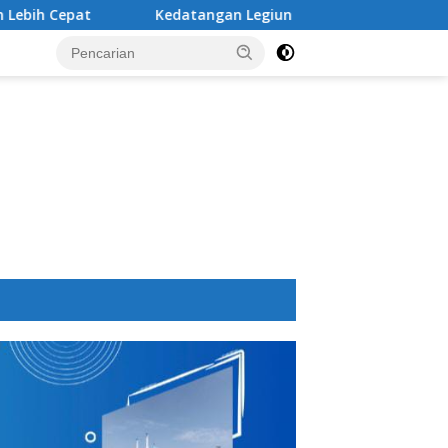
Kedatangan Legiun Asing Baru PSM Makassar Kian Nyata