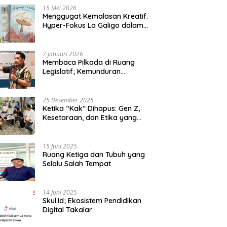
15 Mei 2026
Menggugat Kemalasan Kreatif:
Hyper-Fokus La Galigo dalam
Sastra Kontemporer
7 Januari 2026
Membaca Pilkada di Ruang
Legislatif; Kemunduran
Demokrasi Lokal dan Erosi
Kedaulatan
25 Desember 2025
Ketika “Kak” Dihapus: Gen Z,
Kesetaraan, dan Etika yang
Tersisa di Lembaga Mahasiswa
15 Juni 2025
Ruang Ketiga dan Tubuh yang
Selalu Salah Tempat
14 Juni 2025
Skul.Id; Ekosistem Pendidikan
Digital Takalar