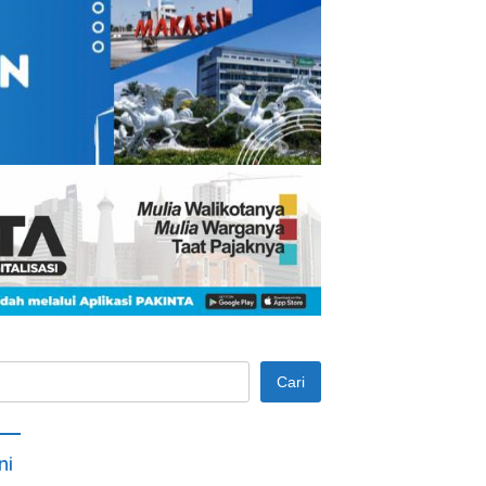
Cari
ni