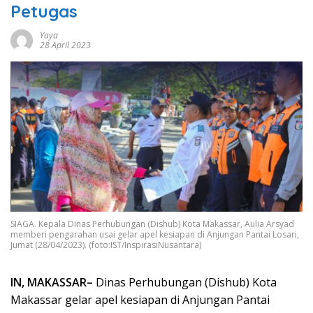
Petugas
Yaya
28 April 2023
SIAGA. Kepala Dinas Perhubungan (Dishub) Kota Makassar, Aulia Arsyad
memberi pengarahan usai gelar apel kesiapan di Anjungan Pantai Losari,
Jumat (28/04/2023). (foto:IST/InspirasiNusantara)
IN, MAKASSAR–
Dinas Perhubungan (Dishub) Kota
Makassar gelar apel kesiapan di Anjungan Pantai