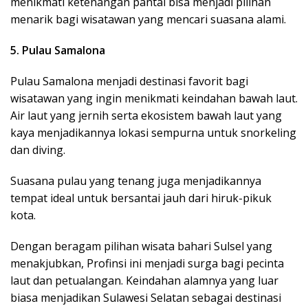
menikmati ketenangan pantai bisa menjadi pilihan
menarik bagi wisatawan yang mencari suasana alami.
5. Pulau Samalona
Pulau Samalona menjadi destinasi favorit bagi
wisatawan yang ingin menikmati keindahan bawah laut.
Air laut yang jernih serta ekosistem bawah laut yang
kaya menjadikannya lokasi sempurna untuk snorkeling
dan diving.
Suasana pulau yang tenang juga menjadikannya
tempat ideal untuk bersantai jauh dari hiruk-pikuk
kota.
Dengan beragam pilihan wisata bahari Sulsel yang
menakjubkan, Profinsi ini menjadi surga bagi pecinta
laut dan petualangan. Keindahan alamnya yang luar
biasa menjadikan Sulawesi Selatan sebagai destinasi