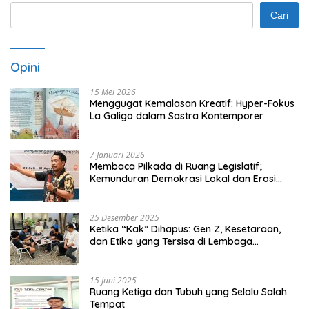
Cari
Opini
15 Mei 2026
Menggugat Kemalasan Kreatif: Hyper-Fokus
La Galigo dalam Sastra Kontemporer
7 Januari 2026
Membaca Pilkada di Ruang Legislatif;
Kemunduran Demokrasi Lokal dan Erosi
Kedaulatan
25 Desember 2025
Ketika “Kak” Dihapus: Gen Z, Kesetaraan,
dan Etika yang Tersisa di Lembaga
Mahasiswa
15 Juni 2025
Ruang Ketiga dan Tubuh yang Selalu Salah
Tempat