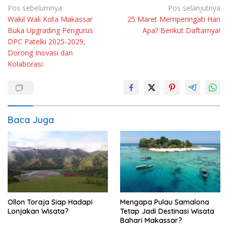
Navigasi
Pos sebelumnya
Pos selanjutnya
Wakil Wali Kota Makassar
25 Maret Memperingati Hari
pos
Buka Upgrading Pengurus
Apa? Berikut Daftarnya!
DPC Patelki 2025-2029,
Dorong Inovasi dan
Kolaborasi
Baca Juga
Ollon Toraja Siap Hadapi
Mengapa Pulau Samalona
Lonjakan Wisata?
Tetap Jadi Destinasi Wisata
Bahari Makassar?