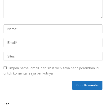
Simpan nama, email, dan situs web saya pada peramban ini
untuk komentar saya berikutnya.
Cari