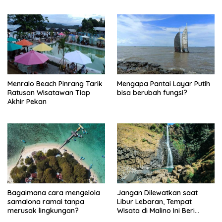
Menralo Beach Pinrang Tarik
Mengapa Pantai Layar Putih
Ratusan Wisatawan Tiap
bisa berubah fungsi?
Akhir Pekan
Bagaimana cara mengelola
Jangan Dilewatkan saat
samalona ramai tanpa
Libur Lebaran, Tempat
merusak lingkungan?
Wisata di Malino Ini Beri
Banyak Kenyaman