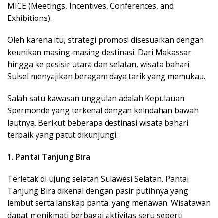
MICE (Meetings, Incentives, Conferences, and
Exhibitions).
Oleh karena itu, strategi promosi disesuaikan dengan
keunikan masing-masing destinasi. Dari Makassar
hingga ke pesisir utara dan selatan, wisata bahari
Sulsel menyajikan beragam daya tarik yang memukau.
Salah satu kawasan unggulan adalah Kepulauan
Spermonde yang terkenal dengan keindahan bawah
lautnya. Berikut beberapa destinasi wisata bahari
terbaik yang patut dikunjungi:
1. Pantai Tanjung Bira
Terletak di ujung selatan Sulawesi Selatan, Pantai
Tanjung Bira dikenal dengan pasir putihnya yang
lembut serta lanskap pantai yang menawan. Wisatawan
dapat menikmati berbagai aktivitas seru seperti