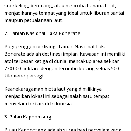
snorkeling, berenang, atau mencoba banana boat,
menjadikannya tempat yang ideal untuk liburan santai
maupun petualangan laut.
2. Taman Nasional Taka Bonerate
Bagi penggemar diving, Taman Nasional Taka
Bonerate adalah destinasi impian. Kawasan ini memiliki
atol terbesar ketiga di dunia, mencakup area sekitar
220.000 hektare dengan terumbu karang seluas 500
kilometer persegi.
Keanekaragaman biota laut yang dimilikinya
menjadikan lokasi ini sebagai salah satu tempat
menyelam terbaik di Indonesia.
3. Pulau Kapoposang
Pulau Kapoposang adalah surga bagi penyelam yang