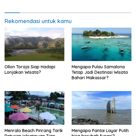
Rekomendasi untuk kamu
Ollon Toraja Siap Hadapi
Mengapa Pulau Samalona
Lonjakan Wisata?
Tetap Jadi Destinasi Wisata
Bahari Makassar?
Menralo Beach Pinrang Tarik
Mengapa Pantai Layar Putih