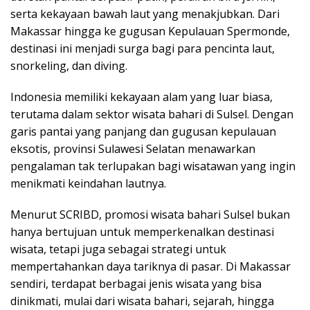
serta kekayaan bawah laut yang menakjubkan. Dari
Makassar hingga ke gugusan Kepulauan Spermonde,
destinasi ini menjadi surga bagi para pencinta laut,
snorkeling, dan diving.
Indonesia memiliki kekayaan alam yang luar biasa,
terutama dalam sektor wisata bahari di Sulsel. Dengan
garis pantai yang panjang dan gugusan kepulauan
eksotis, provinsi Sulawesi Selatan menawarkan
pengalaman tak terlupakan bagi wisatawan yang ingin
menikmati keindahan lautnya.
Menurut SCRIBD, promosi wisata bahari Sulsel bukan
hanya bertujuan untuk memperkenalkan destinasi
wisata, tetapi juga sebagai strategi untuk
mempertahankan daya tariknya di pasar. Di Makassar
sendiri, terdapat berbagai jenis wisata yang bisa
dinikmati, mulai dari wisata bahari, sejarah, hingga