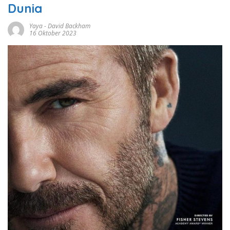
Dunia
Yaya
-
David Backham
16 Oktober 2023