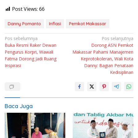
Post Views:
66
Danny Pomanto
Inflasi
Pemkot Makassar
Navigasi
Pos sebelumnya
Pos selanjutnya
Buka Resmi Raker Dewan
Dorong ASN Pemkot
pos
Pengurus Korpri, Wawali
Makassar Pahami Manajemen
Fatma Dorong Jadi Ruang
Keprotokoleran, Wali Kota
Inspirasi
Danny: Bagian Penataan
Kedisiplinan
Baca Juga