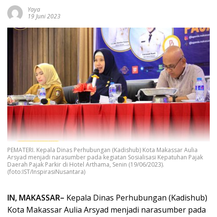
Yaya
19 Juni 2023
PEMATERI. Kepala Dinas Perhubungan (Kadishub) Kota Makassar Aulia
Arsyad menjadi narasumber pada kegiatan Sosialisasi Kepatuhan Pajak
Daerah Pajak Parkir di Hotel Arthama, Senin (19/06/2023).
(foto:IST/InspirasiNusantara)
IN, MAKASSAR–
Kepala Dinas Perhubungan (Kadishub)
Kota Makassar Aulia Arsyad menjadi narasumber pada