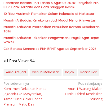
Pencairan Bansos PKH Tahap 3 Agustus 2026: Penyebab NIK
KTP Tidak Terdata dan Cara Sanggah Resmi
10 Ribu Muslimah Ramaikan Salam Indonesia di Makassar
Munafri Arifuddin: Kerukunan Jadi Modal Menarik Investasi
Munafri Arifuddin Prioritaskan Pemulihan Korban Kebakaran
Tallo
Munafri Arifuddin Tekankan Pengawasan Proyek Agar Tepat
Waktu
Cek Bansos Kemensos PKH BPNT Agustus September 2026
Post Views:
94
Aulia Arsyad
Dishub Makassar
Pajak
Parkir Liar
Navigasi
Pos sebelumnya
Pos selanjutnya
Komitmen Dekatkan Honda
1 Anak 1 Warung Makan
pos
Jagoanku ke Masyarakat,
Dinilai Efektif Kendalikan
Asmo Sulsel Gelar Honda
Stunting
Premium Matic Day