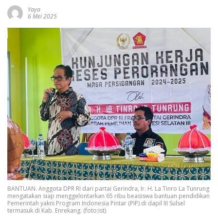
Yaya
6 Mei 2025
BANTUAN. Anggota DPR RI dari partai Gerindra, Ir. H. La Tinro La Tunrung
mengatakan siap menggelontarkan 65 ribu beasiswa bantuan pendidikan
Pemerintah yakni Program Indonesia Pintar (PIP) di dapil III Sulsel
termasuk di Kab. Enrekang. (foto:ist)