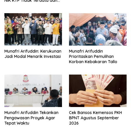
NIK KTP Tidak Terdata dan
Cara Sanggah Resmi
Munafri Arifuddin: Kerukunan
Munafri Arifuddin
Jadi Modal Menarik Investasi
Prioritaskan Pemulihan
Korban Kebakaran Tallo
Munafri Arifuddin Tekankan
Cek Bansos Kemensos PKH
Pengawasan Proyek Agar
BPNT Agustus September
Tepat Waktu
2026