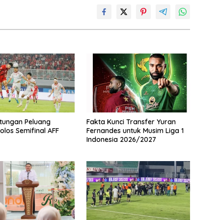
itungan Peluang
Fakta Kunci Transfer Yuran
olos Semifinal AFF
Fernandes untuk Musim Liga 1
Indonesia 2026/2027