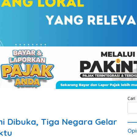
Cari
mi Dibuka, Tiga Negara Gelar
ktu
Opi