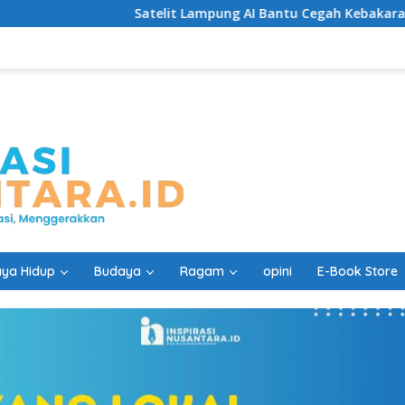
Satelit Lampung AI Bantu Cegah Kebakaran Lebih Cepat
ya Hidup
Budaya
Ragam
opini
E-Book Store