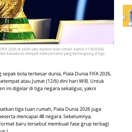
FA 2026 di salah satu stadion tuan rumah, Kamis (11/6/2026).
 dan Kanada ini menjadi edisi pertama yang berlangsung di tiga
 sepak bola terbesar dunia,
Piala Dunia FIFA 2026
,
setempat atau Jumat (12/6) dini hari WIB. Untuk
 ini digelar di tiga negara sekaligus, yakni
batkan tiga tuan rumah, Piala Dunia 2026 juga
peserta mencapai 48 negara. Sebelumnya,
. Format baru tersebut membuat fase grup terbagi
up L.