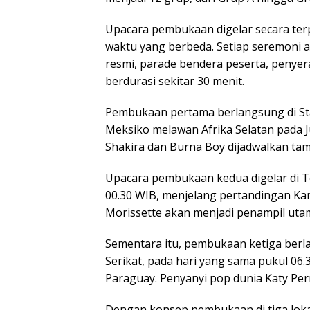
Upacara pembukaan digelar secara ter
waktu yang berbeda. Setiap seremoni 
resmi, parade bendera peserta, penyer
berdurasi sekitar 30 menit.
Pembukaan pertama berlangsung di Stad
Meksiko melawan Afrika Selatan pada Ju
Shakira
dan
Burna Boy
dijadwalkan ta
Upacara pembukaan kedua digelar di To
00.30 WIB, menjelang pertandingan Ka
Morissette
akan menjadi penampil utam
Sementara itu, pembukaan ketiga berla
Serikat, pada hari yang sama pukul 06
Paraguay. Penyanyi pop dunia
Katy Per
Dengan konsep pembukaan di tiga loka