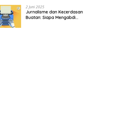
2 Juni 2025
Jurnalisme dan Kecerdasan
Buatan: Siapa Mengabdi
kepada Siapa?