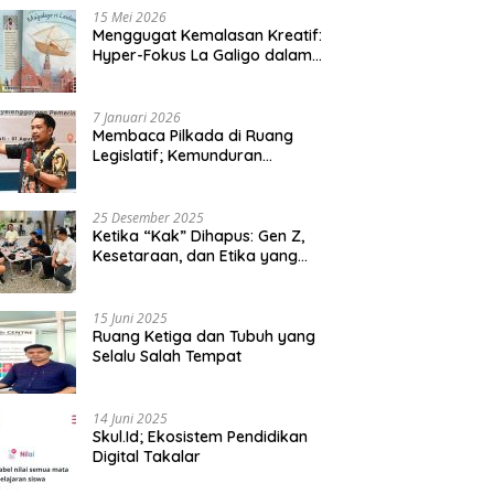
15 Mei 2026
Menggugat Kemalasan Kreatif:
Hyper-Fokus La Galigo dalam
Sastra Kontemporer
7 Januari 2026
Membaca Pilkada di Ruang
Legislatif; Kemunduran
Demokrasi Lokal dan Erosi
Kedaulatan
25 Desember 2025
Ketika “Kak” Dihapus: Gen Z,
Kesetaraan, dan Etika yang
Tersisa di Lembaga Mahasiswa
15 Juni 2025
Ruang Ketiga dan Tubuh yang
Selalu Salah Tempat
14 Juni 2025
Skul.Id; Ekosistem Pendidikan
Digital Takalar