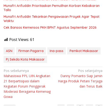
Munafri Arifuddin Prioritaskan Pemulihan Korban Kebakaran
Tallo
Munafri Arifuddin Tekankan Pengawasan Proyek Agar Tepat
Waktu
Cek Bansos Kemensos PKH BPNT Agustus September 2026
Post Views:
61
ASN
Firman Pagarra
Ina-pass
Pemkot Makassar
Pj Sekda Kota Makassar
Navigasi
Pos sebelumnya
Pos selanjutnya
Mahasiswa PPL UIN Angkatan
Danny Pomanto Siap Jamin
pos
21 Berpartisipasi dalam
Harga Produk Petani Terjaga
Kegiatan Forum Penggerak
dan Terus Baik
Moderasi Beragama Kemenag
Gowa