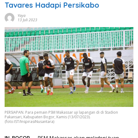
Tavares Hadapi Persikabo
Yaya
13 Juli 2023
PERSIAPAN. Para pemain PSM Makassar uji lapangan di di Stadion
Pakansari, Kabupaten Bogor, Kamis (13/07/2023).
(foto:IST/InspirasiNusantara)
IN, BOGOR —
PSM Makassar akan meladeni tuan