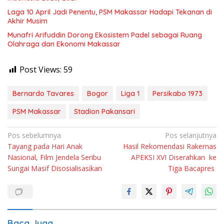
Laga 10 April Jadi Penentu, PSM Makassar Hadapi Tekanan di
Akhir Musim
Munafri Arifuddin Dorong Ekosistem Padel sebagai Ruang
Olahraga dan Ekonomi Makassar
Post Views:
59
Bernardo Tavares
Bogor
Liga 1
Persikabo 1973
PSM Makassar
Stadion Pakansari
Navigasi
Pos sebelumnya
Pos selanjutnya
Tayang pada Hari Anak
Hasil Rekomendasi Rakernas
pos
Nasional, Film Jendela Seribu
APEKSI XVI Diserahkan ke
Sungai Masif Disosialisasikan
Tiga Bacapres
Baca Juga