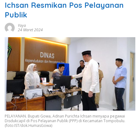
Ichsan Resmikan Pos Pelayanan
Publik
Yaya
24 Maret 2024
PELAYANAN. Bupati Gowa, Adnan Purichta Ichsan menyapa pegawai
Disdukcapil di Pos Pelayanan Publik (PPP) di Kecamatan Tompobulu.
(foto:IST/dok.HumasGowa)