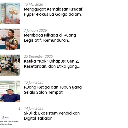
15 Mei 2026
Menggugat Kemalasan Kreatif:
Hyper-Fokus La Galigo dalam
Sastra Kontemporer
7 Januari 2026
Membaca Pilkada di Ruang
Legislatif; Kemunduran
Demokrasi Lokal dan Erosi
Kedaulatan
25 Desember 2025
Ketika “Kak” Dihapus: Gen Z,
Kesetaraan, dan Etika yang
Tersisa di Lembaga Mahasiswa
15 Juni 2025
Ruang Ketiga dan Tubuh yang
Selalu Salah Tempat
14 Juni 2025
Skul.Id; Ekosistem Pendidikan
Digital Takalar