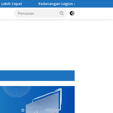
Kedatangan Legiun Asing Baru PSM Makassar Kian Nyata