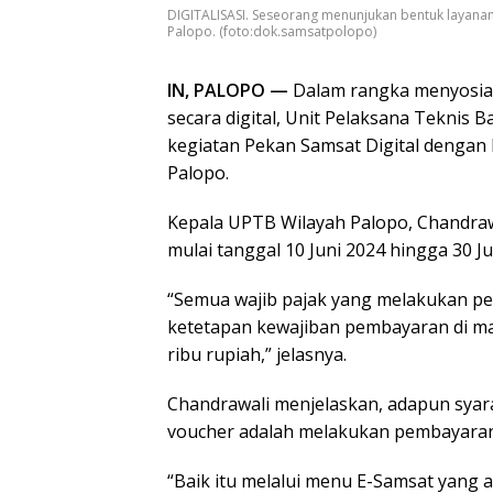
DIGITALISASI. Seseorang menunjukan bentuk layanan
Palopo. (foto:dok.samsatpolopo)
IN, PALOPO —
Dalam rangka menyosial
secara digital, Unit Pelaksana Teknis
kegiatan Pekan Samsat Digital dengan
Palopo.
Kepala UPTB Wilayah Palopo, Chandrawa
mulai tanggal 10 Juni 2024 hingga 30 Ju
“Semua wajib pajak yang melakukan p
ketetapan kewajiban pembayaran di ma
ribu rupiah,” jelasnya.
Chandrawali menjelaskan, adapun syar
voucher adalah melakukan pembayaran m
“Baik itu melalui menu E-Samsat yang 