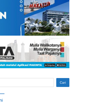
Cari
ni