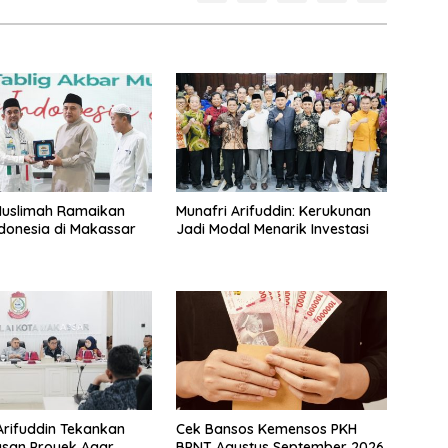
Muslimah Ramaikan
Munafri Arifuddin: Kerukunan
donesia di Makassar
Jadi Modal Menarik Investasi
Arifuddin Tekankan
Cek Bansos Kemensos PKH
san Proyek Agar
BPNT Agustus September 2026