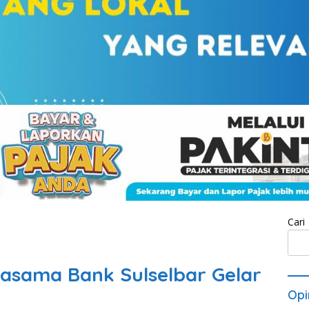
Cari
asama Bank Sulselbar Gelar
Opi