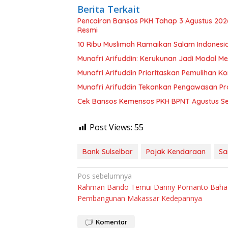
Berita Terkait
Pencairan Bansos PKH Tahap 3 Agustus 202
Resmi
10 Ribu Muslimah Ramaikan Salam Indonesi
Munafri Arifuddin: Kerukunan Jadi Modal Men
Munafri Arifuddin Prioritaskan Pemulihan K
Munafri Arifuddin Tekankan Pengawasan P
Cek Bansos Kemensos PKH BPNT Agustus S
Post Views:
55
Bank Sulselbar
Pajak Kendaraan
Sa
Navigasi
Pos sebelumnya
Rahman Bando Temui Danny Pomanto Baha
pos
Pembangunan Makassar Kedepannya
Komentar