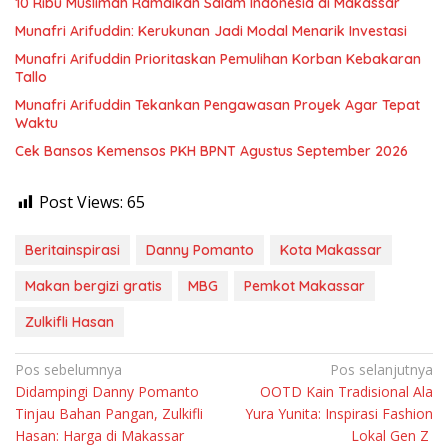
10 Ribu Muslimah Ramaikan Salam Indonesia di Makassar
Munafri Arifuddin: Kerukunan Jadi Modal Menarik Investasi
Munafri Arifuddin Prioritaskan Pemulihan Korban Kebakaran
Tallo
Munafri Arifuddin Tekankan Pengawasan Proyek Agar Tepat
Waktu
Cek Bansos Kemensos PKH BPNT Agustus September 2026
Post Views:
65
Beritainspirasi
Danny Pomanto
Kota Makassar
Makan bergizi gratis
MBG
Pemkot Makassar
Zulkifli Hasan
Navigasi
Pos sebelumnya
Pos selanjutnya
Didampingi Danny Pomanto
OOTD Kain Tradisional Ala
pos
Tinjau Bahan Pangan, Zulkifli
Yura Yunita: Inspirasi Fashion
Hasan: Harga di Makassar
Lokal Gen Z