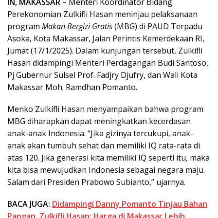
IN, MAKASSAR
– Menteri Koordinator Bidang
Perekonomian Zulkifli Hasan meninjau pelaksanaan
program
Makan Bergizi Gratis
(MBG) di PAUD Terpadu
Asoka, Kota Makassar, Jalan Perintis Kemerdekaan RI,
Jumat (17/1/2025). Dalam kunjungan tersebut, Zulkifli
Hasan didampingi Menteri Perdagangan Budi Santoso,
Pj Gubernur Sulsel Prof. Fadjry Djufry, dan Wali Kota
Makassar Moh. Ramdhan Pomanto.
Menko Zulkifli Hasan menyampaikan bahwa program
MBG diharapkan dapat meningkatkan kecerdasan
anak-anak Indonesia. “Jika gizinya tercukupi, anak-
anak akan tumbuh sehat dan memiliki IQ rata-rata di
atas 120. Jika generasi kita memiliki IQ seperti itu, maka
kita bisa mewujudkan Indonesia sebagai negara maju.
Salam dari Presiden Prabowo Subianto,” ujarnya.
BACA JUGA:
Didampingi Danny Pomanto Tinjau Bahan
Pangan, Zulkifli Hasan: Harga di Makassar Lebih