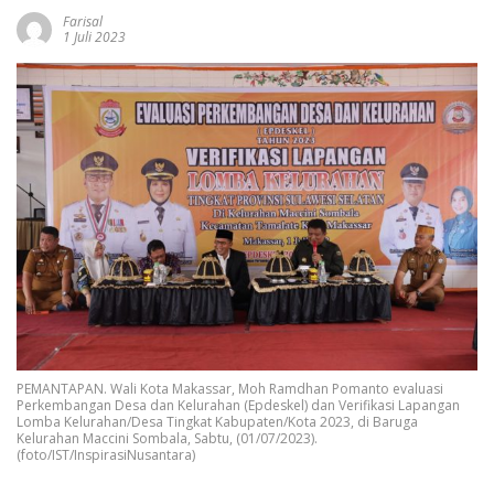
Farisal
1 Juli 2023
PEMANTAPAN. Wali Kota Makassar, Moh Ramdhan Pomanto evaluasi
Perkembangan Desa dan Kelurahan (Epdeskel) dan Verifikasi Lapangan
Lomba Kelurahan/Desa Tingkat Kabupaten/Kota 2023, di Baruga
Kelurahan Maccini Sombala, Sabtu, (01/07/2023).
(foto/IST/InspirasiNusantara)