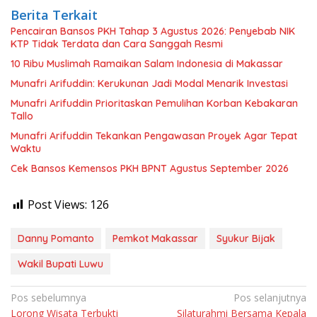
Berita Terkait
Pencairan Bansos PKH Tahap 3 Agustus 2026: Penyebab NIK
KTP Tidak Terdata dan Cara Sanggah Resmi
10 Ribu Muslimah Ramaikan Salam Indonesia di Makassar
Munafri Arifuddin: Kerukunan Jadi Modal Menarik Investasi
Munafri Arifuddin Prioritaskan Pemulihan Korban Kebakaran
Tallo
Munafri Arifuddin Tekankan Pengawasan Proyek Agar Tepat
Waktu
Cek Bansos Kemensos PKH BPNT Agustus September 2026
Post Views:
126
Danny Pomanto
Pemkot Makassar
Syukur Bijak
Wakil Bupati Luwu
Navigasi
Pos sebelumnya
Pos selanjutnya
Lorong Wisata Terbukti
Silaturahmi Bersama Kepala