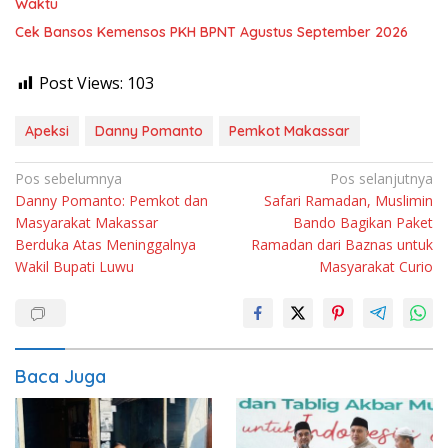
Waktu
Cek Bansos Kemensos PKH BPNT Agustus September 2026
Post Views:
103
Apeksi
Danny Pomanto
Pemkot Makassar
Navigasi
Pos sebelumnya
Pos selanjutnya
Danny Pomanto: Pemkot dan
Safari Ramadan, Muslimin
pos
Masyarakat Makassar
Bando Bagikan Paket
Berduka Atas Meninggalnya
Ramadan dari Baznas untuk
Wakil Bupati Luwu
Masyarakat Curio
Baca Juga