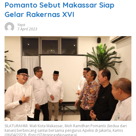
Pomanto Sebut Makassar Siap
Gelar Rakernas XVI
Yaya
7 April 2023
SILATURAHMI. Wali Kota Makassar, Moh Ramdhan Pomanto (kedua dari
kanan) berbincang santai bersama pengurus Apeksi di Jakarta, Kamis
(06/04/2023). (foto:IST/InspirasiNusantara)