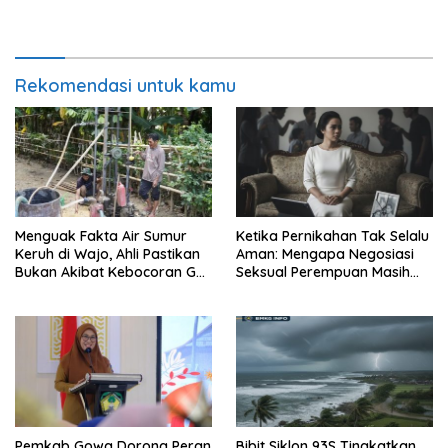
ASN
Rekomendasi untuk kamu
Menguak Fakta Air Sumur
Ketika Pernikahan Tak Selalu
Keruh di Wajo, Ahli Pastikan
Aman: Mengapa Negosiasi
Bukan Akibat Kebocoran Gas
Seksual Perempuan Masih
Sengkang
Menjadi Masalah Publik
Pemkab Gowa Dorong Peran
Bibit Siklon 93S Tingkatkan