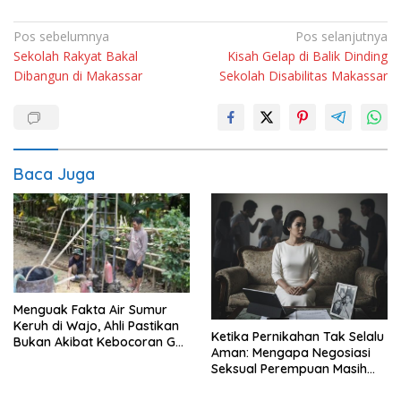
Navigasi
Pos sebelumnya
Pos selanjutnya
Sekolah Rakyat Bakal
Kisah Gelap di Balik Dinding
pos
Dibangun di Makassar
Sekolah Disabilitas Makassar
Baca Juga
Menguak Fakta Air Sumur
Keruh di Wajo, Ahli Pastikan
Ketika Pernikahan Tak Selalu
Bukan Akibat Kebocoran Gas
Aman: Mengapa Negosiasi
Sengkang
Seksual Perempuan Masih
Menjadi Masalah Publik