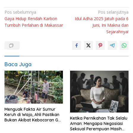
Navigasi
Pos sebelumnya
Pos selanjutnya
Gaya Hidup Rendah Karbon
Idul Adha 2025 Jatuh pada 6
pos
Tumbuh Perlahan di Makassar
Juni, Ini Makna dan
Sejarahnya!
Baca Juga
Menguak Fakta Air Sumur
Keruh di Wajo, Ahli Pastikan
Ketika Pernikahan Tak Selalu
Bukan Akibat Kebocoran Gas
Aman: Mengapa Negosiasi
Sengkang
Seksual Perempuan Masih