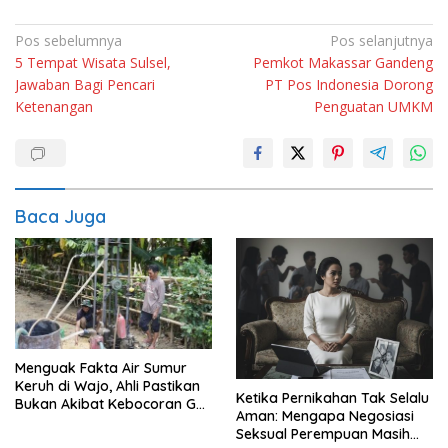
Navigasi
Pos sebelumnya
Pos selanjutnya
5 Tempat Wisata Sulsel,
Pemkot Makassar Gandeng
pos
Jawaban Bagi Pencari
PT Pos Indonesia Dorong
Ketenangan
Penguatan UMKM
Baca Juga
Menguak Fakta Air Sumur
Keruh di Wajo, Ahli Pastikan
Ketika Pernikahan Tak Selalu
Bukan Akibat Kebocoran Gas
Aman: Mengapa Negosiasi
Sengkang
Seksual Perempuan Masih