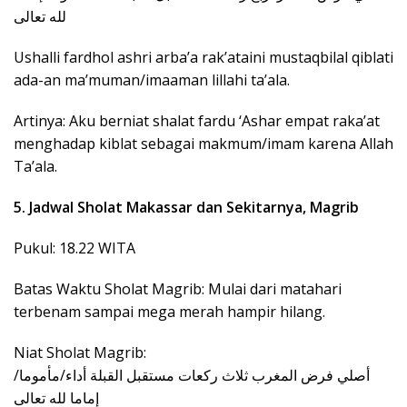
لله تعالى
Ushalli fardhol ashri arba’a rak’ataini mustaqbilal qiblati
ada-an ma’muman/imaaman lillahi ta’ala.
Artinya: Aku berniat shalat fardu ‘Ashar empat raka’at
menghadap kiblat sebagai makmum/imam karena Allah
Ta’ala.
5. Jadwal Sholat Makassar dan Sekitarnya, Magrib
Pukul: 18.22 WITA
Batas Waktu Sholat Magrib: Mulai dari matahari
terbenam sampai mega merah hampir hilang.
Niat Sholat Magrib:
إماما لله تعالى