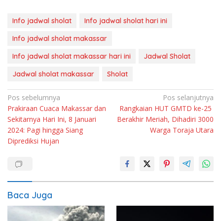
Info jadwal sholat
Info jadwal sholat hari ini
Info jadwal sholat makassar
Info jadwal sholat makassar hari ini
Jadwal Sholat
Jadwal sholat makassar
Sholat
Navigasi
Pos sebelumnya
Pos selanjutnya
Prakiraan Cuaca Makassar dan
Rangkaian HUT GMTD ke-25
pos
Sekitarnya Hari Ini, 8 Januari
Berakhir Meriah, Dihadiri 3000
2024: Pagi hingga Siang
Warga Toraja Utara
Diprediksi Hujan
Baca Juga