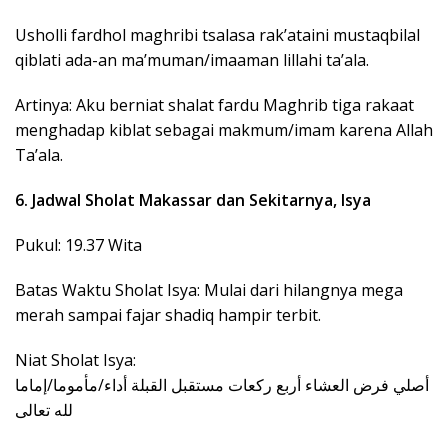
Usholli fardhol maghribi tsalasa rak’ataini mustaqbilal
qiblati ada-an ma’muman/imaaman lillahi ta’ala.
Artinya: Aku berniat shalat fardu Maghrib tiga rakaat
menghadap kiblat sebagai makmum/imam karena Allah
Ta’ala.
6. Jadwal Sholat Makassar dan Sekitarnya, Isya
Pukul: 19.37 Wita
Batas Waktu Sholat Isya: Mulai dari hilangnya mega
merah sampai fajar shadiq hampir terbit.
Niat Sholat Isya:
لله تعالى