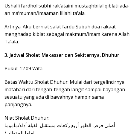
Ushalli fardhol subhi rak’ataini mustaqhbilal qiblati ada-
an ma’muman/imaaman lillahi ta’ala.
Artinya: Aku berniat salat fardu Subuh dua rakaat
menghadap kiblat sebagai makmum/imam karena Allah
Ta’ala.
3. Jadwal Sholat Makassar dan Sekitarnya, Dhuhur
Pukul: 12.09 Wita
Batas Waktu Sholat Dhuhur: Mulai dari tergelincirnya
matahari dari tengah-tengah langit sampai bayangan
sesuatu yang ada di bawahnya hampir sama
panjangnya.
Niat Sholat Dhuhur:
‎أصلي فرض الظهر أربع ركعات مستقبل القبلة أداء/مأموما
‎/إماما لله تعالى