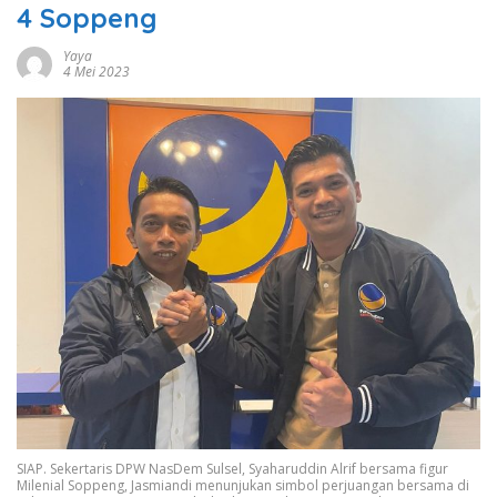
4 Soppeng
Yaya
4 Mei 2023
SIAP. Sekertaris DPW NasDem Sulsel, Syaharuddin Alrif bersama figur
Milenial Soppeng, Jasmiandi menunjukan simbol perjuangan bersama di