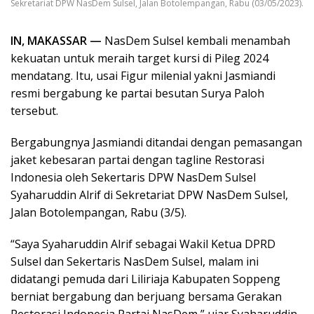
Sekretariat DPW NasDem Sulsel, Jalan Botolempangan, Rabu (03/05/2023).
IN, MAKASSAR —
NasDem Sulsel kembali menambah
kekuatan untuk meraih target kursi di Pileg 2024
mendatang. Itu, usai Figur milenial yakni Jasmiandi
resmi bergabung ke partai besutan Surya Paloh
tersebut.
Bergabungnya Jasmiandi ditandai dengan pemasangan
jaket kebesaran partai dengan tagline Restorasi
Indonesia oleh Sekertaris DPW NasDem Sulsel
Syaharuddin Alrif di Sekretariat DPW NasDem Sulsel,
Jalan Botolempangan, Rabu (3/5).
“Saya Syaharuddin Alrif sebagai Wakil Ketua DPRD
Sulsel dan Sekertaris NasDem Sulsel, malam ini
didatangi pemuda dari Liliriaja Kabupaten Soppeng
berniat bergabung dan berjuang bersama Gerakan
Restorasi Indonesia Partai NasDem,” ujar Syaharuddin