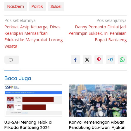
NasDem
Politik
Sulsel
Navigasi
Pos sebelumnya
Pos selanjutnya
Perkuat Arsip Keluarga, Dinas
Danny Pomanto Dinilai Jadi
pos
Kearsipan Memasifkan
Pemimpin Suksek, Ini Penilaian
Edukasi ke Masyarakat Lorong
Bupati Bantaeng
Wisata
Baca Juga
UJI-SAH Menang Telak di
Konvoi Kemenangan Ribuan
Pilkada Bantaeng 2024
Pendukung Ucu-Iwan: Ajakan