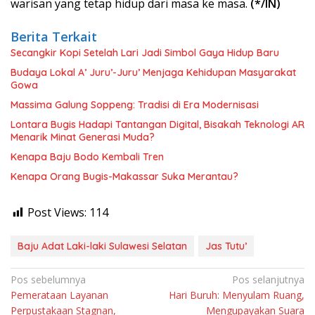
warisan yang tetap hidup dari masa ke masa.
(*/IN)
Berita Terkait
Secangkir Kopi Setelah Lari Jadi Simbol Gaya Hidup Baru
Budaya Lokal A’ Juru’-Juru’ Menjaga Kehidupan Masyarakat
Gowa
Massima Galung Soppeng: Tradisi di Era Modernisasi
Lontara Bugis Hadapi Tantangan Digital, Bisakah Teknologi AR
Menarik Minat Generasi Muda?
Kenapa Baju Bodo Kembali Tren
Kenapa Orang Bugis-Makassar Suka Merantau?
Post Views:
114
Baju Adat Laki-laki Sulawesi Selatan
Jas Tutu’
Navigasi
Pos sebelumnya
Pos selanjutnya
Pemerataan Layanan
Hari Buruh: Menyulam Ruang,
pos
Perpustakaan Stagnan,
Mengupayakan Suara