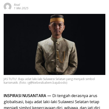
Risal
1 Mei 2025
JAS TUTU’. Baju adat laki-laki Sulawesi Selatan yang menjadi simbol
karismatik. (foto: ig@kiebesibaliem.bajubodo)
INSPIRASI NUSANTARA —
Di tengah derasnya arus
globalisasi, baju adat laki-laki Sulawesi Selatan tetap
menjadi simbol kepercayaan diri, wibawa, dan jati diri