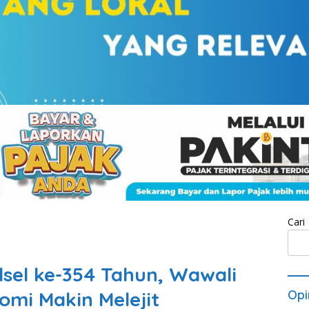
Cari
ulsel ke-354 Tahun, Wawali
mi Makin Melejit
Opi