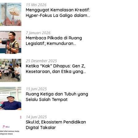
15 Mei 2026
Menggugat Kemalasan Kreatif:
Hyper-Fokus La Galigo dalam
Sastra Kontemporer
7 Januari 2026
Membaca Pilkada di Ruang
Legislatif; Kemunduran
Demokrasi Lokal dan Erosi
Kedaulatan
25 Desember 2025
Ketika “Kak” Dihapus: Gen Z,
Kesetaraan, dan Etika yang
Tersisa di Lembaga Mahasiswa
15 Juni 2025
Ruang Ketiga dan Tubuh yang
Selalu Salah Tempat
14 Juni 2025
Skul.Id; Ekosistem Pendidikan
Digital Takalar