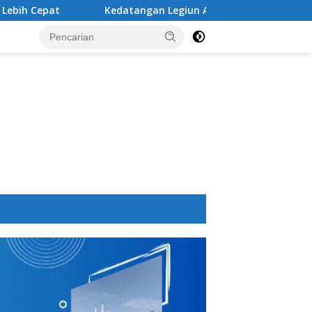
Kedatangan Legiun Asing Baru PSM Makassar Kian Nyata