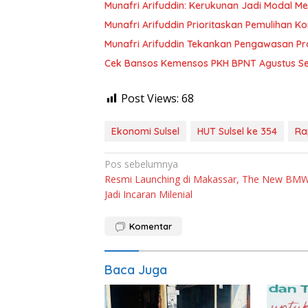
Munafri Arifuddin: Kerukunan Jadi Modal Men
Munafri Arifuddin Prioritaskan Pemulihan K
Munafri Arifuddin Tekankan Pengawasan P
Cek Bansos Kemensos PKH BPNT Agustus S
Post Views:
68
Ekonomi Sulsel
HUT Sulsel ke 354
Ra
Navigasi
Pos sebelumnya
Resmi Launching di Makassar, The New BM
pos
Jadi Incaran Milenial
Komentar
Baca Juga