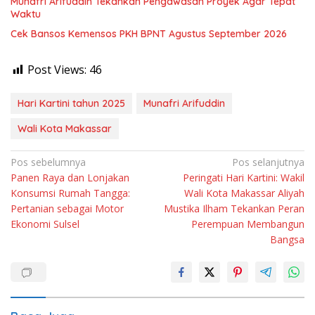
Munafri Arifuddin Tekankan Pengawasan Proyek Agar Tepat
Waktu
Cek Bansos Kemensos PKH BPNT Agustus September 2026
Post Views:
46
Hari Kartini tahun 2025
Munafri Arifuddin
Wali Kota Makassar
Navigasi
Pos sebelumnya
Pos selanjutnya
Panen Raya dan Lonjakan
Peringati Hari Kartini: Wakil
pos
Konsumsi Rumah Tangga:
Wali Kota Makassar Aliyah
Pertanian sebagai Motor
Mustika Ilham Tekankan Peran
Ekonomi Sulsel
Perempuan Membangun
Bangsa