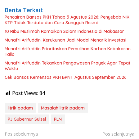
Berita Terkait
Pencairan Bansos PKH Tahap 3 Agustus 2026: Penyebab NIK
KTP Tidak Terdata dan Cara Sanggah Resmi
10 Ribu Muslimah Ramaikan Salam Indonesia di Makassar
Munafri Arifuddin: Kerukunan Jadi Modal Menarik Investasi
Munafri Arifuddin Prioritaskan Pemulihan Korban Kebakaran
Tallo
Munafri Arifuddin Tekankan Pengawasan Proyek Agar Tepat
Waktu
Cek Bansos Kemensos PKH BPNT Agustus September 2026
Post Views:
84
litrik padam
Masalah litrik padam
PJ Gubernur Sulsel
PLN
Navigasi
Pos sebelumnya
Pos selanjutnya