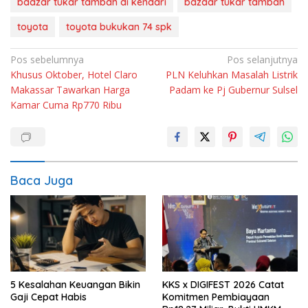
baazar tukar tambah di kendari
bazaar tukar tambah
toyota
toyota bukukan 74 spk
Navigasi
Pos sebelumnya
Pos selanjutnya
Khusus Oktober, Hotel Claro
PLN Keluhkan Masalah Listrik
pos
Makassar Tawarkan Harga
Padam ke Pj Gubernur Sulsel
Kamar Cuma Rp770 Ribu
Baca Juga
5 Kesalahan Keuangan Bikin
KKS x DIGIFEST 2026 Catat
Gaji Cepat Habis
Komitmen Pembiayaan