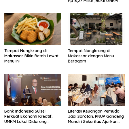
Rp18,27 Miliar, Bukti UMKM
Sulsel Kian Siap Naik Kelas
Tempat Nongkrong di
Tempat Nongkrong di
Makassar Bikin Betah Lewat
Makassar dengan Menu
Menu Ini
Beragam
Bank Indonesia Sulsel
Literasi Keuangan Pemuda
Perkuat Ekonomi Kreatif,
Jadi Sorotan, PNUP Gandeng
UMKM Lokal Didorong
Mandiri Sekuritas Ajarkan
Tembus Pasar Lebih Luas
Investasi Berbasis