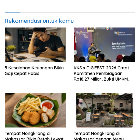
Fundamental
Rekomendasi untuk kamu
5 Kesalahan Keuangan Bikin
KKS x DIGIFEST 2026 Catat
Gaji Cepat Habis
Komitmen Pembiayaan
Rp18,27 Miliar, Bukti UMKM
Sulsel Kian Siap Naik Kelas
Tempat Nongkrong di
Tempat Nongkrong di
Makassar Bikin Betah Lewat
Makassar dengan Menu